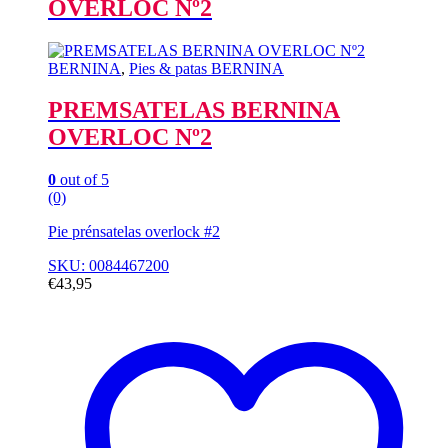
OVERLOC Nº2
BERNINA
,
Pies & patas BERNINA
PREMSATELAS BERNINA
OVERLOC Nº2
0
out of 5
(0)
Pie prénsatelas overlock #2
SKU: 0084467200
€
43,95