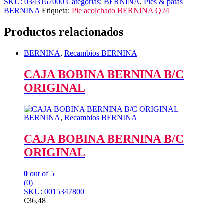
SKU:
0343167000
Categorías:
BERNINA
,
Pies & patas
BERNINA
Etiqueta:
Pie acolchado BERNINA Q24
Productos relacionados
BERNINA
,
Recambios BERNINA
CAJA BOBINA BERNINA B/C
ORIGINAL
BERNINA
,
Recambios BERNINA
CAJA BOBINA BERNINA B/C
ORIGINAL
0
out of 5
(0)
SKU: 0015347800
€
36,48