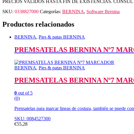
PRECIOS VALIDOS HASTA FIN DE EXISTENCIAS. CONSUL
SKU:
0338827000
Categorías:
BERNINA
,
Software Bernina
Productos relacionados
BERNINA
,
Pies & patas BERNINA
PREMSATELAS BERNINA Nº7 MA
BERNINA
,
Pies & patas BERNINA
PREMSATELAS BERNINA Nº7 MA
0
out of 5
(0)
Prensatelas para marcar lineas de costura, también se puede con
SKU: 0084527300
€
55,28