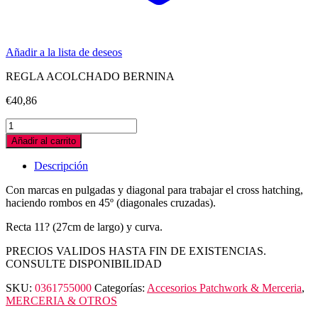
Añadir a la lista de deseos
REGLA ACOLCHADO BERNINA
€
40,86
REGLA
ACOLCHADO
Añadir al carrito
BERNINA
quantity
Descripción
Con marcas en pulgadas y diagonal para trabajar el cross hatching,
haciendo rombos en 45º (diagonales cruzadas).
Recta 11? (27cm de largo) y curva.
PRECIOS VALIDOS HASTA FIN DE EXISTENCIAS.
CONSULTE DISPONIBILIDAD
SKU:
0361755000
Categorías:
Accesorios Patchwork & Merceria
,
MERCERIA & OTROS