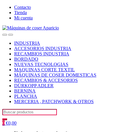
Skip
Skip
Contacto
to
to
Tienda
navigation
content
Mi cuenta
Open
Close
INDUSTRIA
ACCESORIOS INDUSTRIA
RECAMBIOS INDUSTRIA
BORDADO
NUEVAS TECNOLOGIAS
MAQUINAS CORTE TEXTIL
MÁQUINAS DE COSER DOMESTICAS
RECAMBIOS & ACCESORIOS
DÜRKOPP ADLER
BERNINA
PLANCHA
MERCERIA , PATCHWORK & OTROS
Search
for:
0
€
0,00