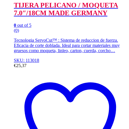
TIJERA PELICANO / MOQUETA
7.0″/18CM MADE GERMANY
0
out of 5
(0)
Tecnologia ServoCut™ : Sistema de reduccion de fuerza.
Eficacia de corte doblada. Ideal para cortar materiales muy
gruesos como moqueta, linleo, carton, cuerda, corcho…
SKU: 113018
€
25,37