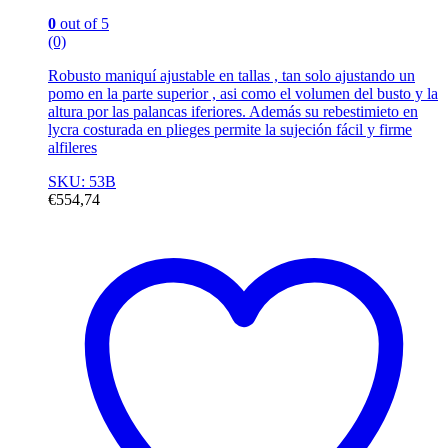
0
out of 5
(0)
Robusto maniquí ajustable en tallas , tan solo ajustando un
pomo en la parte superior , asi como el volumen del busto y la
altura por las palancas iferiores. Además su rebestimieto en
lycra costurada en plieges permite la sujeción fácil y firme
alfileres
SKU: 53B
€
554,74