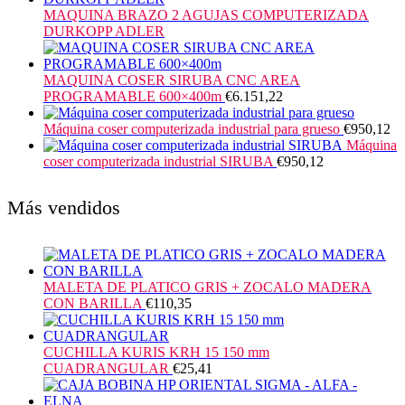
MAQUINA BRAZO 2 AGUJAS COMPUTERIZADA
DURKOPP ADLER
MAQUINA COSER SIRUBA CNC AREA
PROGRAMABLE 600×400m
€
6.151,22
Máquina coser computerizada industrial para grueso
€
950,12
Máquina
coser computerizada industrial SIRUBA
€
950,12
Más vendidos
MALETA DE PLATICO GRIS + ZOCALO MADERA
CON BARILLA
€
110,35
CUCHILLA KURIS KRH 15 150 mm
CUADRANGULAR
€
25,41