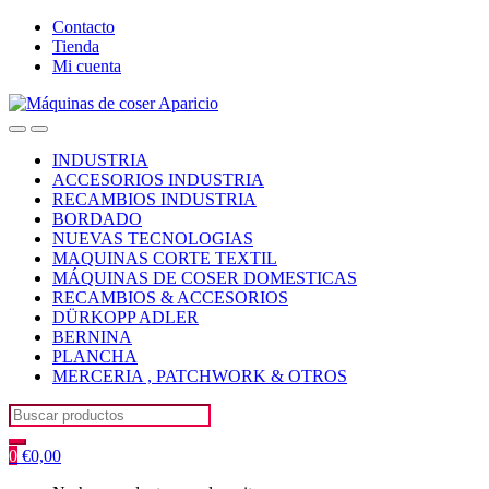
Skip
Skip
Contacto
to
to
Tienda
navigation
content
Mi cuenta
Open
Close
INDUSTRIA
ACCESORIOS INDUSTRIA
RECAMBIOS INDUSTRIA
BORDADO
NUEVAS TECNOLOGIAS
MAQUINAS CORTE TEXTIL
MÁQUINAS DE COSER DOMESTICAS
RECAMBIOS & ACCESORIOS
DÜRKOPP ADLER
BERNINA
PLANCHA
MERCERIA , PATCHWORK & OTROS
Search
for:
0
€
0,00