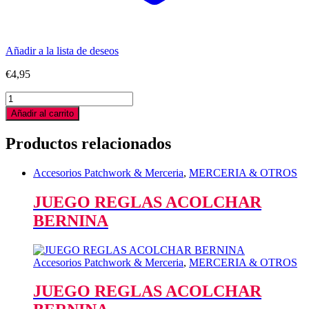
Añadir a la lista de deseos
€
4,95
ALFILER
CABEZA
Añadir al carrito
EN
FLOR
Productos relacionados
0.45
MM
DIAMETRO
Accesorios Patchwork & Merceria
,
MERCERIA & OTROS
quantity
JUEGO REGLAS ACOLCHAR
BERNINA
Accesorios Patchwork & Merceria
,
MERCERIA & OTROS
JUEGO REGLAS ACOLCHAR