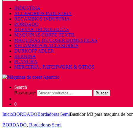
INDUSTRIA
ACCESORIOS INDUSTRIA
RECAMBIOS INDUSTRIA
BORDADO
NUEVAS TECNOLOGIAS
MAQUINAS CORTE TEXTIL
MÁQUINAS DE COSER DOMESTICAS
RECAMBIOS & ACCESORIOS
DÜRKOPP ADLER
BERNINA
PLANCHA
MERCERIA , PATCHWORK & OTROS
Search
Buscar por:
Buscar
0
Inicio
BORDADO
Bordadoras Semi
Bastidor M3 para maquina de b
BORDADO
,
Bordadoras Semi