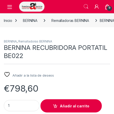
Skip to navigation
Skip to content
Open
0
Inicio
BERNINA
Remalladoras BERNINA
BERNINA
BERNINA
,
Remalladoras BERNINA
BERNINA RECUBRIDORA PORTATIL
BE022
Añadir a la lista de deseos
€
798,60
BERNINA RECUBRIDORA PORTATIL BE022 quantity
Añadir al carrito