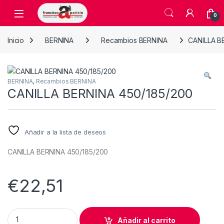
Skip to navigation
Skip to content
Open
0
Inicio
BERNINA
Recambios BERNINA
CANILLA B
BERNINA
,
Recambios BERNINA
CANILLA BERNINA 450/185/200
Añadir a la lista de deseos
CANILLA BERNINA 450/185/200
€
22,51
CANILLA BERNINA 450/185/200 quantity
Añadir al carrito