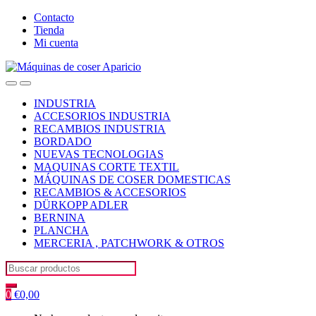
Skip
Skip
Contacto
to
to
Tienda
navigation
content
Mi cuenta
Open
Close
INDUSTRIA
ACCESORIOS INDUSTRIA
RECAMBIOS INDUSTRIA
BORDADO
NUEVAS TECNOLOGIAS
MAQUINAS CORTE TEXTIL
MÁQUINAS DE COSER DOMESTICAS
RECAMBIOS & ACCESORIOS
DÜRKOPP ADLER
BERNINA
PLANCHA
MERCERIA , PATCHWORK & OTROS
Search
for:
0
€
0,00