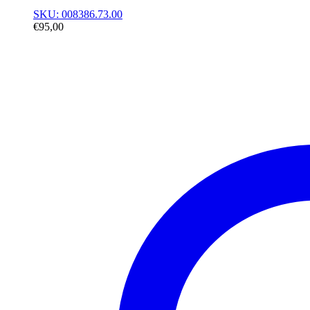
SKU: 008386.73.00
€
95,00