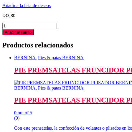
Añadir a la lista de deseos
€
33,80
ENMANGUE
BERNINA
Añadir al carrito
MODERNO
snap
Productos relacionados
on
quantity
BERNINA
,
Pies & patas BERNINA
PIE PREMSATELAS FRUNCIDOR PL
BERNINA
,
Pies & patas BERNINA
PIE PREMSATELAS FRUNCIDOR PL
0
out of 5
(0)
Con este prensatelas, la confección de volantes o plisados en los