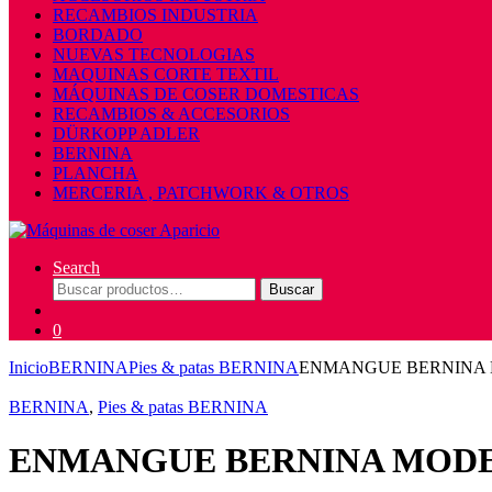
RECAMBIOS INDUSTRIA
BORDADO
NUEVAS TECNOLOGIAS
MAQUINAS CORTE TEXTIL
MÁQUINAS DE COSER DOMESTICAS
RECAMBIOS & ACCESORIOS
DÜRKOPP ADLER
BERNINA
PLANCHA
MERCERIA , PATCHWORK & OTROS
Search
Buscar
Buscar
por:
0
Inicio
BERNINA
Pies & patas BERNINA
ENMANGUE BERNINA M
BERNINA
,
Pies & patas BERNINA
ENMANGUE BERNINA MODER