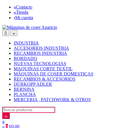
Skip
Skip
Contacto
to
to
Tienda
navigation
content
Mi cuenta
Open
Close
INDUSTRIA
ACCESORIOS INDUSTRIA
RECAMBIOS INDUSTRIA
BORDADO
NUEVAS TECNOLOGIAS
MAQUINAS CORTE TEXTIL
MÁQUINAS DE COSER DOMESTICAS
RECAMBIOS & ACCESORIOS
DÜRKOPP ADLER
BERNINA
PLANCHA
MERCERIA , PATCHWORK & OTROS
Search
for:
0
€
0,00