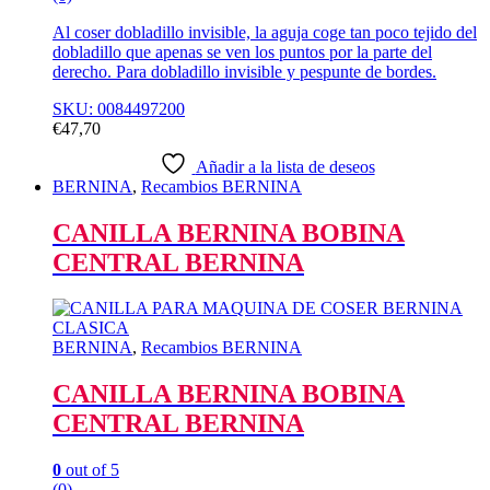
Al coser dobladillo invisible, la aguja coge tan poco tejido del
dobladillo que apenas se ven los puntos por la parte del
derecho. Para dobladillo invisible y pespunte de bordes.
SKU: 0084497200
€
47,70
Añadir a la lista de deseos
BERNINA
,
Recambios BERNINA
CANILLA BERNINA BOBINA
CENTRAL BERNINA
BERNINA
,
Recambios BERNINA
CANILLA BERNINA BOBINA
CENTRAL BERNINA
0
out of 5
(0)