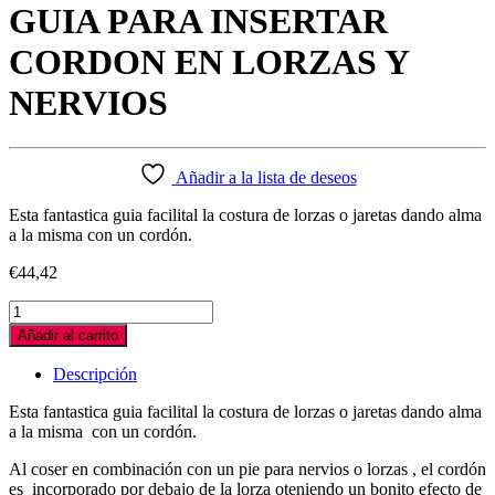
GUIA PARA INSERTAR
CORDON EN LORZAS Y
NERVIOS
Añadir a la lista de deseos
Esta fantastica guia facilital la costura de lorzas o jaretas dando alma
a la misma con un cordón.
€
44,42
GUIA
PARA
Añadir al carrito
INSERTAR
CORDON
Descripción
EN
LORZAS
Esta fantastica guia facilital la costura de lorzas o jaretas dando alma
Y
a la misma con un cordón.
NERVIOS
quantity
Al coser en combinación con un pie para nervios o lorzas , el cordón
es incorporado por debajo de la lorza oteniendo un bonito efecto de