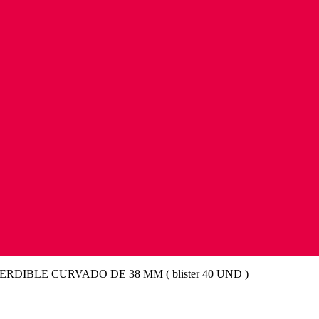
ERDIBLE CURVADO DE 38 MM ( blister 40 UND )