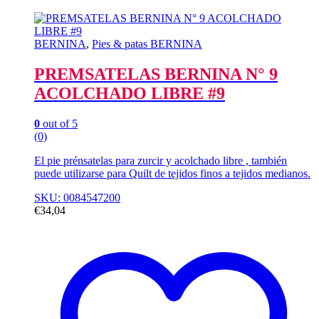
BERNINA
,
Pies & patas BERNINA
PREMSATELAS BERNINA N° 9
ACOLCHADO LIBRE #9
0
out of 5
(0)
El pie prénsatelas para zurcir y acolchado libre , también
puede utilizarse para Quilt de tejidos finos a tejidos medianos.
SKU: 0084547200
€
34,04