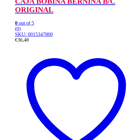
CAJA BOBINA BERNINA B/C
ORIGINAL
0
out of 5
(0)
SKU: 0015347800
€
36,48