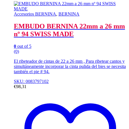
Accesorios BERNINA
,
BERNINA
EMBUDO BERNINA 22mm a 26 mm
nº 94 SWISS MADE
0
out of 5
(0)
El ribeteador de cintas de 22 a 26 mm , Para ribetear cantos y
simultáneamente incorporar la cinta pulida del bies se necesita
también el pie # 94.
SKU: 0083797102
€
98,31