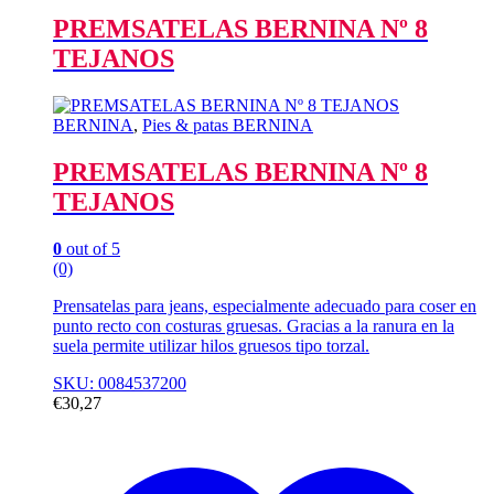
PREMSATELAS BERNINA Nº 8
TEJANOS
BERNINA
,
Pies & patas BERNINA
PREMSATELAS BERNINA Nº 8
TEJANOS
0
out of 5
(0)
Prensatelas para jeans, especialmente adecuado para coser en
punto recto con costuras gruesas. Gracias a la ranura en la
suela permite utilizar hilos gruesos tipo torzal.
SKU: 0084537200
€
30,27