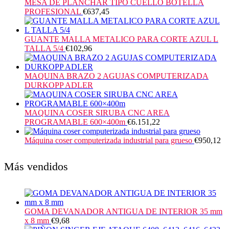
MESA DE PLANCHAR TIPO CUELLO BOTELLA
PROFESIONAL
€
637,45
GUANTE MALLA METALICO PARA CORTE AZUL L
TALLA 5/4
€
102,96
MAQUINA BRAZO 2 AGUJAS COMPUTERIZADA
DURKOPP ADLER
MAQUINA COSER SIRUBA CNC AREA
PROGRAMABLE 600×400m
€
6.151,22
Máquina coser computerizada industrial para grueso
€
950,12
Más vendidos
GOMA DEVANADOR ANTIGUA DE INTERIOR 35 mm
x 8 mm
€
9,68