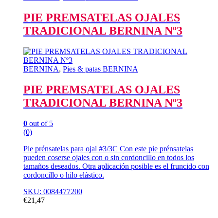
PIE PREMSATELAS OJALES
TRADICIONAL BERNINA Nº3
BERNINA
,
Pies & patas BERNINA
PIE PREMSATELAS OJALES
TRADICIONAL BERNINA Nº3
0
out of 5
(0)
Pie prénsatelas para ojal #3/3C Con este pie prénsatelas
pueden coserse ojales con o sin cordoncillo en todos los
tamaños deseados. Otra aplicación posible es el fruncido con
cordoncillo o hilo elástico.
SKU: 0084477200
€
21,47