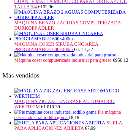
GUANTE MALLA METALICO PARA CORTE AZUL L
TALLA 5/4
€
102,96
MAQUINA BRAZO 2 AGUJAS COMPUTERIZADA
DURKOPP ADLER
MAQUINA COSER SIRUBA CNC AREA
PROGRAMABLE 600×400m
€
6.151,22
Máquina coser computerizada industrial para grueso
€
950,12
Más vendidos
MAQUINA ZIG ZAG ENGRASE AUTOMATICO
WERTHEIM
€
1.010,30
Pie máquina
coser industrial rodillo goma
€
8,18
SUELA
PARA APLICACIONES ABIERTA
€
7,99