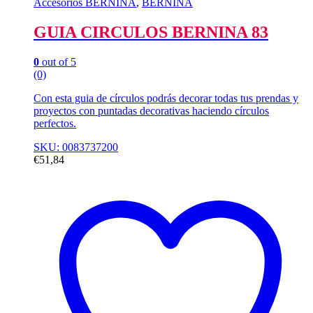
Accesorios BERNINA
,
BERNINA
GUIA CIRCULOS BERNINA 83
0
out of 5
(0)
Con esta guia de círculos podrás decorar todas tus prendas y
proyectos con puntadas decorativas haciendo círculos
perfectos.
SKU: 0083737200
€
51,84