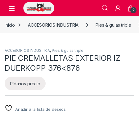
Skip to navigation
Skip to content
Open
0
Inicio
ACCESORIOS INDUSTRIA
Pies & guias triple
ACCESORIOS INDUSTRIA
,
Pies & guias triple
PIE CREMALLETAS EXTERIOR IZ
DUERKOPP 376<876
Pídanos precio
Añadir a la lista de deseos