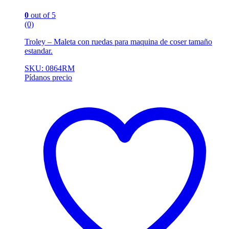
0
out of 5
(0)
Troley – Maleta con ruedas para maquina de coser tamaño
estandar.
SKU: 0864RM
Pídanos precio