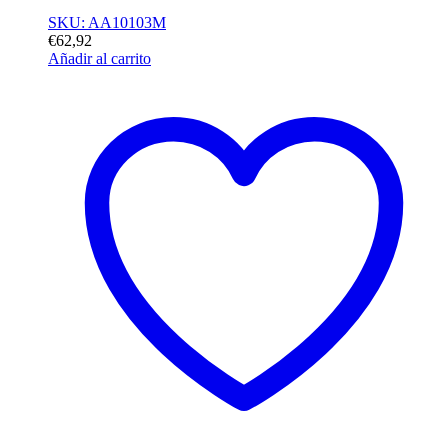
SKU: AA10103M
€
62,92
Añadir al carrito