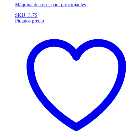
Máquina de coser para principiantes
SKU: J17S
Pídanos precio