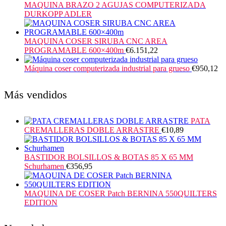
MAQUINA BRAZO 2 AGUJAS COMPUTERIZADA
DURKOPP ADLER
MAQUINA COSER SIRUBA CNC AREA
PROGRAMABLE 600×400m
€
6.151,22
Máquina coser computerizada industrial para grueso
€
950,12
Más vendidos
PATA
CREMALLERAS DOBLE ARRASTRE
€
10,89
BASTIDOR BOLSILLOS & BOTAS 85 X 65 MM
Schurhamen
€
356,95
MAQUINA DE COSER Patch BERNINA 550QUILTERS
EDITION