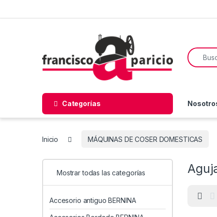
Skip to navigation
Skip to content
Search f
Categorías
Nosotro
Inicio
MÁQUINAS DE COSER DOMESTICAS
Aguj
Mostrar todas las categorías
Accesorio antiguo BERNINA