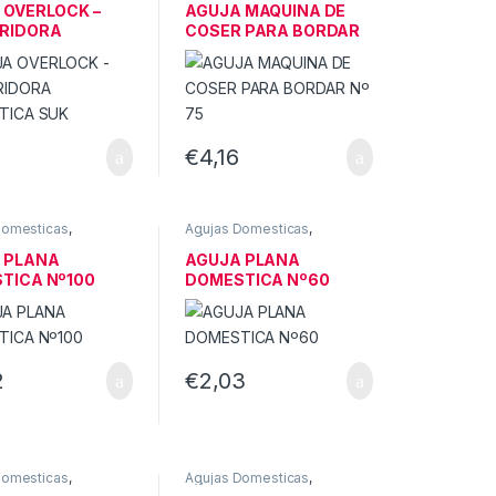
ICAS
DOMESTICAS
 OVERLOCK –
AGUJA MAQUINA DE
RIDORA
COSER PARA BORDAR
TICA SUK
Nº 75
€
4,16
Domesticas
,
Agujas Domesticas
,
AS DE COSER
MÁQUINAS DE COSER
ICAS
DOMESTICAS
 PLANA
AGUJA PLANA
TICA Nº100
DOMESTICA Nº60
2
€
2,03
Domesticas
,
Agujas Domesticas
,
AS DE COSER
MÁQUINAS DE COSER