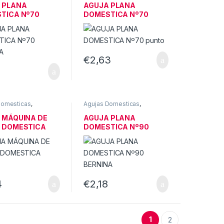
ICAS
DOMESTICAS
 PLANA
AGUJA PLANA
TICA Nº70
DOMESTICA Nº70
NA
punto
€
2,63
Domesticas
,
Agujas Domesticas
,
AS DE COSER
MÁQUINAS DE COSER
ICAS
DOMESTICAS
 MÁQUINA DE
AGUJA PLANA
 DOMESTICA
DOMESTICA Nº90
BERNINA
4
€
2,18
1
2