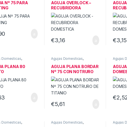
STICAS
DOMESTICAS
DOMEST
A Nº 75 PARA
AGUJA OVERLOCK –
AGUJA
TING
RECUBRIDORA
RECUB
DOMESTICA
DOMES
90
€
3,16
€
3,15
s Domesticas
,
Agujas Domesticas
,
Agujas 
INAS DE COSER
MÁQUINAS DE COSER
MÁQUIN
STICAS
DOMESTICAS
DOMEST
A PLANA 80
AGUJA PLANA BORDAR
AGUJA
TO
Nº 75 CON NOTRURO
DOMES
DE TITANIO
63
€
2,5
€
5,61
s Domesticas
,
Agujas Domesticas
,
Agujas 
INAS DE COSER
MÁQUINAS DE COSER
MÁQUIN