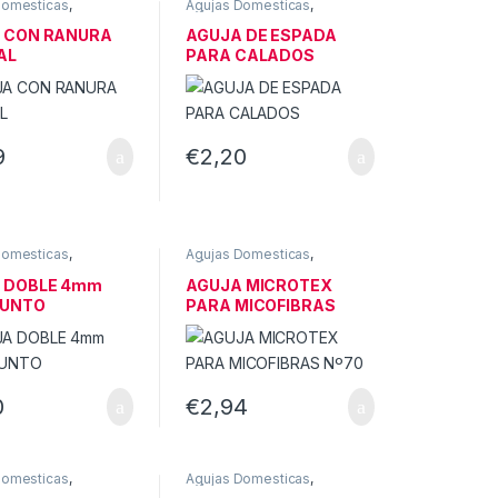
Domesticas
,
Agujas Domesticas
,
AS DE COSER
MÁQUINAS DE COSER
ICAS
DOMESTICAS
 CON RANURA
AGUJA DE ESPADA
AL
PARA CALADOS
9
€
2,20
Domesticas
,
Agujas Domesticas
,
AS DE COSER
MÁQUINAS DE COSER
ICAS
DOMESTICAS
 DOBLE 4mm
AGUJA MICROTEX
PUNTO
PARA MICOFIBRAS
Nº70
0
€
2,94
Domesticas
,
Agujas Domesticas
,
AS DE COSER
MÁQUINAS DE COSER