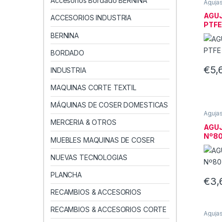
Accesorios Bordado BERNINA
Aguja
MÁQU
DOME
AGUJ
ACCESORIOS INDUSTRIA
PTFE
BERNINA
BORDADO
€
5,
INDUSTRIA
MAQUINAS CORTE TEXTIL
MÁQUINAS DE COSER DOMESTICAS
Aguja
MÁQU
MERCERIA & OTROS
DOME
AGUJ
Nº8
MUEBLES MAQUINAS DE COSER
NUEVAS TECNOLOGIAS
PLANCHA
€
3,
RECAMBIOS & ACCESORIOS
RECAMBIOS & ACCESORIOS CORTE
Aguja
MÁQU