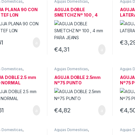
s Domesticas
,
Agujas Domesticas
,
Agujas 
INAS DE COSER
MÁQUINAS DE COSER
MÁQUIN
STICAS
DOMESTICAS
DOMEST
A PLANA 90 CON
AGUJA DOBLE
AGUJA
 TEF LON
SMETCHZ Nº 100 , 4
LATER
mm PARA JEANS
61
€
3,2
€
4,31
s Domesticas
,
Agujas Domesticas
,
Agujas 
INAS DE COSER
MÁQUINAS DE COSER
MÁQUIN
STICAS
DOMESTICAS
DOMEST
A DOBLE 2.5 mm
AGUJA DOBLE 2.5mm
AGUJA
0 NORMAL
Nº75 PUNTO
Nº75 
61
€
4,82
€
4,5
s Domesticas
,
Agujas Domesticas
,
Agujas 
INAS DE COSER
MÁQUINAS DE COSER
MÁQUIN