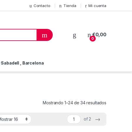
Contacto
Tienda
Mi cuenta
€
0,00
0
Sabadell , Barcelona
Mostrando 1–24 de 34 resultados
→
of 2