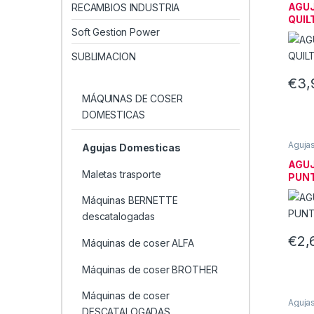
DOME
AGUJ
RECAMBIOS INDUSTRIA
QUIL
Soft Gestion Power
SUBLIMACION
€
3,
MÁQUINAS DE COSER
DOMESTICAS
Aguja
Agujas Domesticas
MÁQU
DOME
AGUJ
Maletas trasporte
PUN
Máquinas BERNETTE
descatalogadas
€
2,
Máquinas de coser ALFA
Máquinas de coser BROTHER
Máquinas de coser
Aguja
MÁQU
DESCATALOGADAS