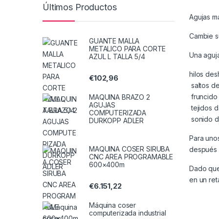
Últimos Productos
Agujas m
Cambie su
GUANTE MALLA
METALICO PARA CORTE
Una aguj
AZUL L TALLA 5/4
hilos des
€
102,96
saltos de
fruncido 
MAQUINA BRAZO 2
AGUJAS
tejidos 
COMPUTERIZADA
sonido d
DURKOPP ADLER
Para uno
MAQUINA COSER SIRUBA
después 
CNC AREA PROGRAMABLE
600×400m
Dado que 
en un ret
€
6.151,22
Máquina coser
computerizada industrial