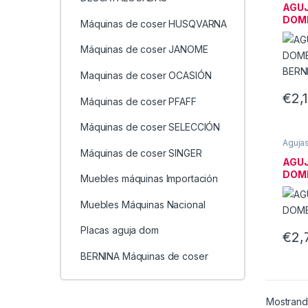
DOME
AGU
DOM
Máquinas de coser HUSQVARNA
BER
Máquinas de coser JANOME
Maquinas de coser OCASIÓN
€
2,
Máquinas de coser PFAFF
Máquinas de coser SELECCIÓN
Aguja
MÁQU
Máquinas de coser SINGER
DOME
AGU
DOM
Muebles máquinas Importación
Muebles Máquinas Nacional
Placas aguja dom
€
2,
BERNINA Máquinas de coser
Mostrand