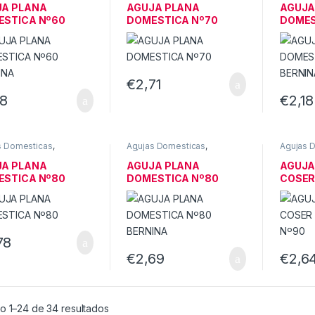
STICAS
DOMESTICAS
DOMEST
JA PLANA
AGUJA PLANA
AGUJA
ESTICA Nº60
DOMESTICA Nº70
DOMES
NINA
BERNI
€
2,71
18
€
2,18
s Domesticas
,
Agujas Domesticas
,
Agujas 
INAS DE COSER
MÁQUINAS DE COSER
MÁQUIN
STICAS
DOMESTICAS
DOMEST
JA PLANA
AGUJA PLANA
AGUJA
ESTICA Nº80
DOMESTICA Nº80
COSER
BERNINA
Nº90
78
€
2,69
€
2,6
o 1–24 de 34 resultados