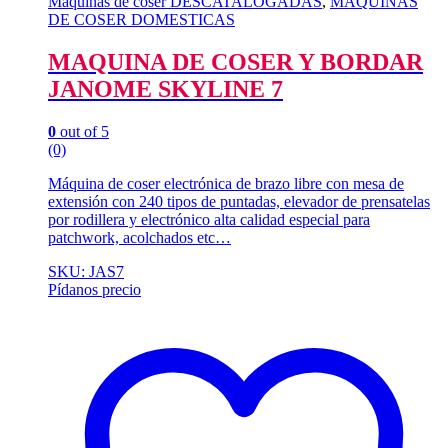
Máquinas de coser DESCATALOGADAS
,
MÁQUINAS
DE COSER DOMESTICAS
MAQUINA DE COSER Y BORDAR
JANOME SKYLINE 7
0
out of 5
(0)
Máquina de coser electrónica de brazo libre con mesa de
extensión con 240 tipos de puntadas, elevador de prensatelas
por rodillera y electrónico alta calidad especial para
patchwork, acolchados etc…
SKU: JAS7
Pídanos precio