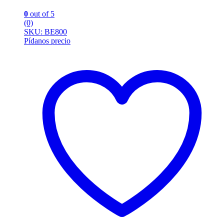
0
out of 5
(0)
SKU: BE800
Pídanos precio