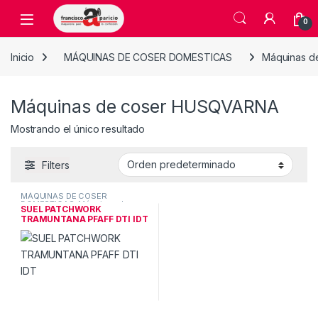
Skip to navigation
Skip to content
Open
0
Inicio
MÁQUINAS DE COSER DOMESTICAS
Máquinas d
Máquinas de coser HUSQVARNA
Mostrando el único resultado
Filters
MÁQUINAS DE COSER
DOMESTICAS
,
Máquinas de
SUEL PATCHWORK
coser HUSQVARNA
TRAMUNTANA PFAFF DTI IDT