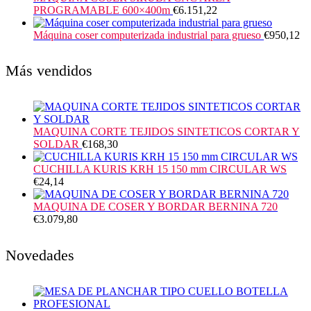
PROGRAMABLE 600×400m
€
6.151,22
Máquina coser computerizada industrial para grueso
€
950,12
Más vendidos
MAQUINA CORTE TEJIDOS SINTETICOS CORTAR Y
SOLDAR
€
168,30
CUCHILLA KURIS KRH 15 150 mm CIRCULAR WS
€
24,14
MAQUINA DE COSER Y BORDAR BERNINA 720
€
3.079,80
Novedades