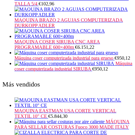
TALLA 5/4
€
102,96
MAQUINA BRAZO 2 AGUJAS COMPUTERIZADA
DURKOPP ADLER
MAQUINA COSER SIRUBA CNC AREA
PROGRAMABLE 600×400m
€
6.151,22
Máquina coser computerizada industrial para grueso
€
950,12
Máquina
coser computerizada industrial SIRUBA
€
950,12
Más vendidos
MAQUINA EASTMAN USA CORTE VERTICAL
TEXTIL 10" CE
€
5.844,30
MÁQUINA
PARA SELLAR COSTURAS Fuoco 3000 MADE ITALY