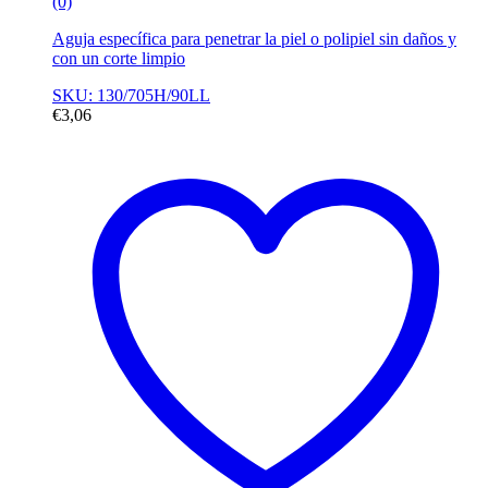
(0)
Aguja específica para penetrar la piel o polipiel sin daños y
con un corte limpio
SKU: 130/705H/90LL
€
3,06