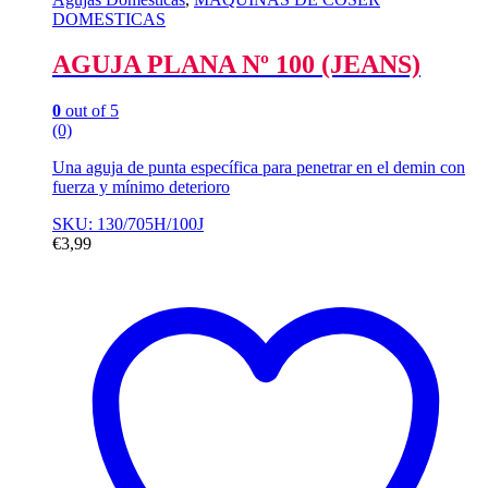
DOMESTICAS
AGUJA PLANA Nº 100 (JEANS)
0
out of 5
(0)
Una aguja de punta específica para penetrar en el demin con
fuerza y mínimo deterioro
SKU: 130/705H/100J
€
3,99