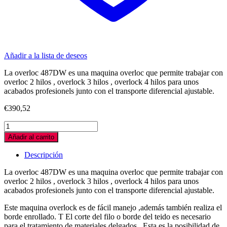
Añadir a la lista de deseos
La overloc 487DW es una maquina overloc que permite trabajar con
overloc 2 hilos , overlock 3 hilos , overlock 4 hilos para unos
acabados profesionels junto con el transporte diferencial ajustable.
€
390,52
MAQUINA
OVERLOC
Añadir al carrito
TRAMUNTANA
JAGUAR
Descripción
487
quantity
La overloc 487DW es una maquina overloc que permite trabajar con
overloc 2 hilos , overlock 3 hilos , overlock 4 hilos para unos
acabados profesionels junto con el transporte diferencial ajustable.
Este maquina overlock es de fácil manejo ,además también realiza el
borde enrollado. T El corte del filo o borde del teido es necesario
para el tratamiento de materiales delgados. Esta es la posibilidad de