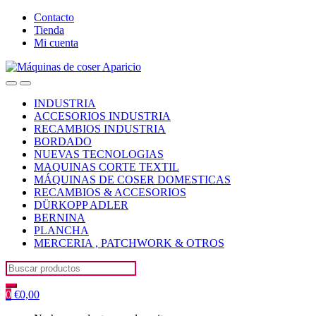
Skip
Skip
Contacto
to
to
Tienda
navigation
content
Mi cuenta
Open
Close
INDUSTRIA
ACCESORIOS INDUSTRIA
RECAMBIOS INDUSTRIA
BORDADO
NUEVAS TECNOLOGIAS
MAQUINAS CORTE TEXTIL
MÁQUINAS DE COSER DOMESTICAS
RECAMBIOS & ACCESORIOS
DÜRKOPP ADLER
BERNINA
PLANCHA
MERCERIA , PATCHWORK & OTROS
Search
for:
0
€
0,00