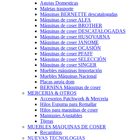
Agujas Domesticas
Maletas trasporte
Máquinas BERNETTE descatalogadas
Máquinas de coser ALFA
Máquinas de coser BROTHER
Máquinas de coser DESCATALOGADAS
Máquinas de coser HUSQVARNA
Máquinas de coser JANOME
Maquinas de coser OCASIÓN
Máquinas de coser PFAFF
Máquinas de coser SELECCIÓN
Máquinas de coser SINGER
Muebles máquinas Importación
Muebles Máquinas Nacional
Placas aguja dom
BERNINA Máquinas de coser
MERCERIA & OTROS
Accesorios Patchwork & Merceria
Hilos Espuma para Remallar
Hilos para maquinas de coser
Maniquies Ajustables
Tijeras
MUEBLES MAQUINAS DE COSER
Recambios
NUEVAS TECNOLOGIAS