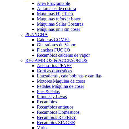
Area Programable
Autómatas de costura
Máquinas Hig Tech
Máquinas reforzar boton
Máquinas Sellar Costuras
Máquinas unir sin coser
PLANCHA
Calderas COMEL
Genradores de Vapor
Planchas FUOCO
Recambios calderas de vapor
RECAMBIOS & ACCESORIOS
Accesorios PFAFF
Correas domesticas
Lanzaderas , caja bobinas y canillas
Motores Maquina de coser
Pedales Máquina de coser
Pies & Patas
Piñones y Levas
Recambios
Recambios antiguos
Recambios Domesticos
Recambios REFREY
Recambios SINGER
Varios