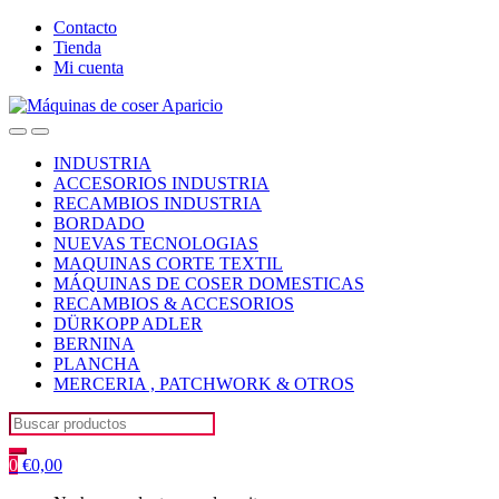
Skip
Skip
Contacto
to
to
Tienda
navigation
content
Mi cuenta
Open
Close
INDUSTRIA
ACCESORIOS INDUSTRIA
RECAMBIOS INDUSTRIA
BORDADO
NUEVAS TECNOLOGIAS
MAQUINAS CORTE TEXTIL
MÁQUINAS DE COSER DOMESTICAS
RECAMBIOS & ACCESORIOS
DÜRKOPP ADLER
BERNINA
PLANCHA
MERCERIA , PATCHWORK & OTROS
Search
for:
0
€
0,00