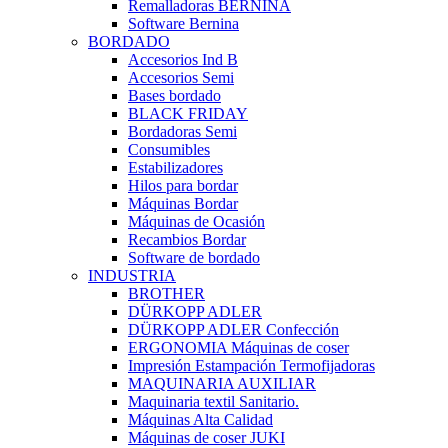
Remalladoras BERNINA
Software Bernina
BORDADO
Accesorios Ind B
Accesorios Semi
Bases bordado
BLACK FRIDAY
Bordadoras Semi
Consumibles
Estabilizadores
Hilos para bordar
Máquinas Bordar
Máquinas de Ocasión
Recambios Bordar
Software de bordado
INDUSTRIA
BROTHER
DÜRKOPP ADLER
DÜRKOPP ADLER Confección
ERGONOMIA Máquinas de coser
Impresión Estampación Termofijadoras
MAQUINARIA AUXILIAR
Maquinaria textil Sanitario.
Máquinas Alta Calidad
Máquinas de coser JUKI