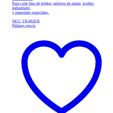
Para corte fino de tejidos, géneros de punto, textiles
industriales
y materiales especiales.
SKU: TK492KR
Pídanos precio