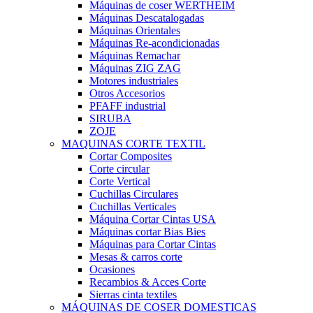
Máquinas de coser WERTHEIM
Máquinas Descatalogadas
Máquinas Orientales
Máquinas Re-acondicionadas
Máquinas Remachar
Máquinas ZIG ZAG
Motores industriales
Otros Accesorios
PFAFF industrial
SIRUBA
ZOJE
MAQUINAS CORTE TEXTIL
Cortar Composites
Corte circular
Corte Vertical
Cuchillas Circulares
Cuchillas Verticales
Máquina Cortar Cintas USA
Máquinas cortar Bias Bies
Máquinas para Cortar Cintas
Mesas & carros corte
Ocasiones
Recambios & Acces Corte
Sierras cinta textiles
MÁQUINAS DE COSER DOMESTICAS