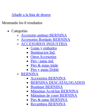
Añadir a la lista de deseos
Mostrando los 8 resultados
Categorías
Accesorio antiguo BERNINA
Accesorios Bordado BERNINA
ACCESORIOS INDUSTRIA
Guias y embudos
Iluminacion Ind.
Otros Accesorios
Pies / patas ind.
Pies & guias triple
Pies y guias Doble
BERNINA
Accesorios BERNINA
BERNINA DESCATALOGADOS
Boutique BERNINA
Máquinas Acolchar BERNINA
Máquinas de coser BERNINA
Pies & patas BERNINA
Recambios BERNINA