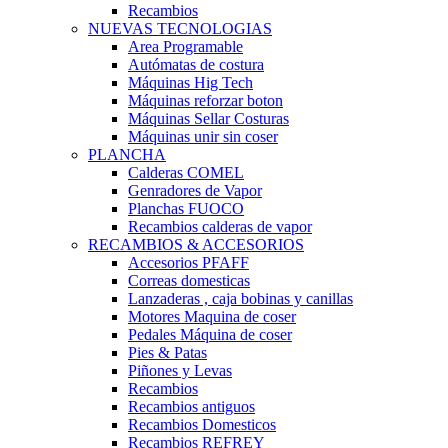
Recambios
NUEVAS TECNOLOGIAS
Area Programable
Autómatas de costura
Máquinas Hig Tech
Máquinas reforzar boton
Máquinas Sellar Costuras
Máquinas unir sin coser
PLANCHA
Calderas COMEL
Genradores de Vapor
Planchas FUOCO
Recambios calderas de vapor
RECAMBIOS & ACCESORIOS
Accesorios PFAFF
Correas domesticas
Lanzaderas , caja bobinas y canillas
Motores Maquina de coser
Pedales Máquina de coser
Pies & Patas
Piñones y Levas
Recambios
Recambios antiguos
Recambios Domesticos
Recambios REFREY