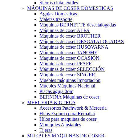
Sierras cinta textiles
MÁQUINAS DE COSER DOMESTICAS
Agujas Domesticas
Maletas trasporte
Máquinas BERNETTE descatalogadas
Máquinas de coser ALFA
Máquinas de coser BROTHER
Máquinas de coser DESCATALOGADAS
Máquinas de coser HUSQVARNA
Máquinas de coser JANOME
Maquinas de coser OCASIÓN
Máquinas de coser PFAFF
Máquinas de coser SELECCIÓN
Máquinas de coser SINGER
Muebles máquinas Importación
Muebles Máquinas Nacional
Placas aguja dom
BERNINA Máquinas de coser
MERCERIA & OTROS
Accesorios Patchwork & Merceria
Hilos Espuma para Remallar
Hilos para maquinas de coser
Maniquies Ajustables
Tijeras
MUEBLES MAQUINAS DE COSER