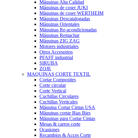
Máquinas Alta Calidad
Máquinas de coser JUKI
Máquinas de coser WERTHEIM
Máquinas Descatalogadas
Máquinas Orientales
Máquinas Re-acondicionadas
Máquinas Remachar
Máquinas ZIG ZAG
Motores industriales
Otros Accesorios
PFAFF industrial
SIRUBA
ZOJE
MAQUINAS CORTE TEXTIL
Cortar Composites
Corte circular
Corte Vertical
Cuchillas Circulares
Cuchillas Verticales
Máquina Cortar Cintas USA
Máquinas cortar Bias Bies
Máquinas para Cortar Cintas
Mesas & carros corte
Ocasiones
Recambios & Acces Corte