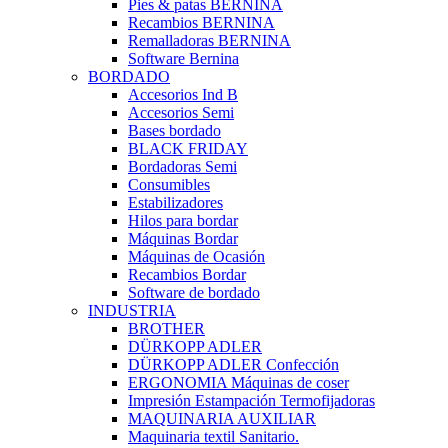
Pies & patas BERNINA
Recambios BERNINA
Remalladoras BERNINA
Software Bernina
BORDADO
Accesorios Ind B
Accesorios Semi
Bases bordado
BLACK FRIDAY
Bordadoras Semi
Consumibles
Estabilizadores
Hilos para bordar
Máquinas Bordar
Máquinas de Ocasión
Recambios Bordar
Software de bordado
INDUSTRIA
BROTHER
DÜRKOPP ADLER
DÜRKOPP ADLER Confección
ERGONOMIA Máquinas de coser
Impresión Estampación Termofijadoras
MAQUINARIA AUXILIAR
Maquinaria textil Sanitario.