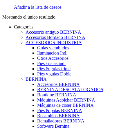
Añadir a la lista de deseos
Mostrando el único resultado
Categorías
Accesorio antiguo BERNINA
Accesorios Bordado BERNINA
ACCESORIOS INDUSTRIA
Guias y embudos
Iluminacion Ind.
Otros Accesorios
Pies / patas ind.
Pies & guias triple
Pies y guias Doble
BERNINA
Accesorios BERNINA
BERNINA DESCATALOGADOS
Boutique BERNINA
Máquinas Acolchar BERNINA
Máquinas de coser BERNINA
Pies & patas BERNINA
Recambios BERNINA
Remalladoras BERNINA
Software Bernina