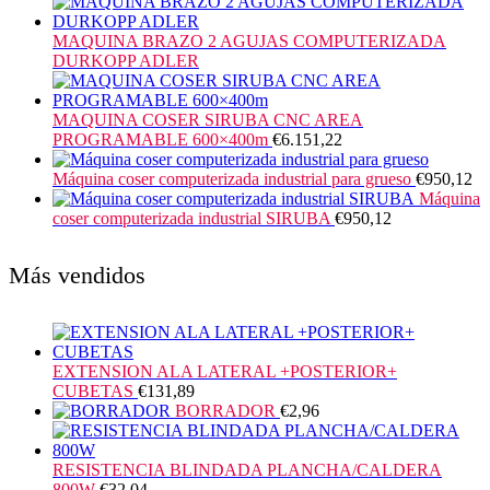
MAQUINA BRAZO 2 AGUJAS COMPUTERIZADA
DURKOPP ADLER
MAQUINA COSER SIRUBA CNC AREA
PROGRAMABLE 600×400m
€
6.151,22
Máquina coser computerizada industrial para grueso
€
950,12
Máquina
coser computerizada industrial SIRUBA
€
950,12
Más vendidos
EXTENSION ALA LATERAL +POSTERIOR+
CUBETAS
€
131,89
BORRADOR
€
2,96
RESISTENCIA BLINDADA PLANCHA/CALDERA
800W
€
32,04