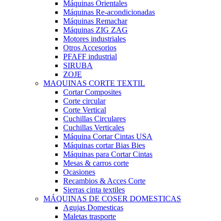
Máquinas Orientales
Máquinas Re-acondicionadas
Máquinas Remachar
Máquinas ZIG ZAG
Motores industriales
Otros Accesorios
PFAFF industrial
SIRUBA
ZOJE
MAQUINAS CORTE TEXTIL
Cortar Composites
Corte circular
Corte Vertical
Cuchillas Circulares
Cuchillas Verticales
Máquina Cortar Cintas USA
Máquinas cortar Bias Bies
Máquinas para Cortar Cintas
Mesas & carros corte
Ocasiones
Recambios & Acces Corte
Sierras cinta textiles
MÁQUINAS DE COSER DOMESTICAS
Agujas Domesticas
Maletas trasporte