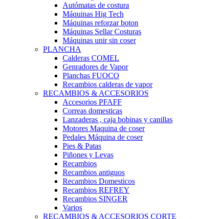
Autómatas de costura
Máquinas Hig Tech
Máquinas reforzar boton
Máquinas Sellar Costuras
Máquinas unir sin coser
PLANCHA
Calderas COMEL
Genradores de Vapor
Planchas FUOCO
Recambios calderas de vapor
RECAMBIOS & ACCESORIOS
Accesorios PFAFF
Correas domesticas
Lanzaderas , caja bobinas y canillas
Motores Maquina de coser
Pedales Máquina de coser
Pies & Patas
Piñones y Levas
Recambios
Recambios antiguos
Recambios Domesticos
Recambios REFREY
Recambios SINGER
Varios
RECAMBIOS & ACCESORIOS CORTE