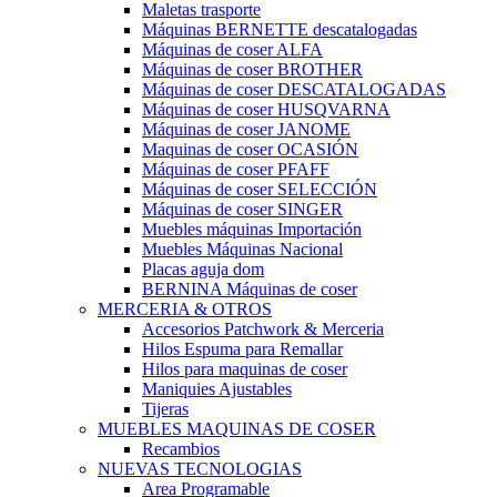
Maletas trasporte
Máquinas BERNETTE descatalogadas
Máquinas de coser ALFA
Máquinas de coser BROTHER
Máquinas de coser DESCATALOGADAS
Máquinas de coser HUSQVARNA
Máquinas de coser JANOME
Maquinas de coser OCASIÓN
Máquinas de coser PFAFF
Máquinas de coser SELECCIÓN
Máquinas de coser SINGER
Muebles máquinas Importación
Muebles Máquinas Nacional
Placas aguja dom
BERNINA Máquinas de coser
MERCERIA & OTROS
Accesorios Patchwork & Merceria
Hilos Espuma para Remallar
Hilos para maquinas de coser
Maniquies Ajustables
Tijeras
MUEBLES MAQUINAS DE COSER
Recambios
NUEVAS TECNOLOGIAS
Area Programable