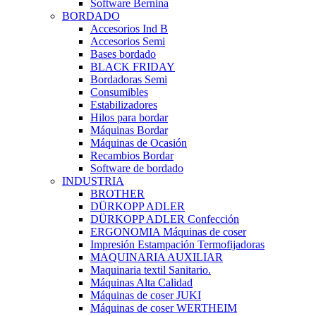
Software Bernina
BORDADO
Accesorios Ind B
Accesorios Semi
Bases bordado
BLACK FRIDAY
Bordadoras Semi
Consumibles
Estabilizadores
Hilos para bordar
Máquinas Bordar
Máquinas de Ocasión
Recambios Bordar
Software de bordado
INDUSTRIA
BROTHER
DÜRKOPP ADLER
DÜRKOPP ADLER Confección
ERGONOMIA Máquinas de coser
Impresión Estampación Termofijadoras
MAQUINARIA AUXILIAR
Maquinaria textil Sanitario.
Máquinas Alta Calidad
Máquinas de coser JUKI
Máquinas de coser WERTHEIM