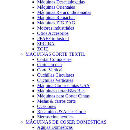
Máquinas Descatalogadas
Máquinas Orientales
Máquinas Re-acondicionadas
Máquinas Remachar
Máquinas ZIG ZAG
Motores industriales
Otros Accesorios
PFAFF industrial
SIRUBA
ZOJE
MAQUINAS CORTE TEXTIL
Cortar Composites
Corte circular
Corte Vertical
Cuchillas Circulares
Cuchillas Verticales
Máquina Cortar Cintas USA
Máquinas cortar Bias Bies
Máquinas para Cortar Cintas
Mesas & carros corte
Ocasiones
Recambios & Acces Corte
Sierras cinta textiles
MÁQUINAS DE COSER DOMESTICAS
Agujas Domesticas