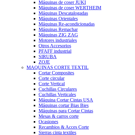
Máquinas de coser JUKI
Máquinas de coser WERTHEIM
Máquinas Descatalogadas
Máquinas Orientales
Máquinas Re-acondicionadas
Máquinas Remachar
Máquinas ZIG ZAG
Motores industriales
Otros Accesorios
PFAFF industrial
SIRUBA
ZOJE
MAQUINAS CORTE TEXTIL
Cortar Composites
Corte circular
Corte Vertical
Cuchillas Circulares
Cuchillas Verticales
Máquina Cortar Cintas USA
Máquinas cortar Bias Bies
Máquinas para Cortar Cintas
Mesas & carros corte
Ocasiones
Recambios & Acces Corte
Sierras cinta textiles