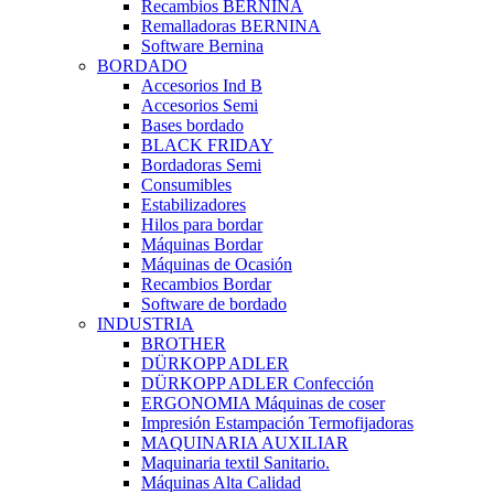
Recambios BERNINA
Remalladoras BERNINA
Software Bernina
BORDADO
Accesorios Ind B
Accesorios Semi
Bases bordado
BLACK FRIDAY
Bordadoras Semi
Consumibles
Estabilizadores
Hilos para bordar
Máquinas Bordar
Máquinas de Ocasión
Recambios Bordar
Software de bordado
INDUSTRIA
BROTHER
DÜRKOPP ADLER
DÜRKOPP ADLER Confección
ERGONOMIA Máquinas de coser
Impresión Estampación Termofijadoras
MAQUINARIA AUXILIAR
Maquinaria textil Sanitario.
Máquinas Alta Calidad