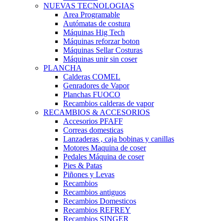
NUEVAS TECNOLOGIAS
Area Programable
Autómatas de costura
Máquinas Hig Tech
Máquinas reforzar boton
Máquinas Sellar Costuras
Máquinas unir sin coser
PLANCHA
Calderas COMEL
Genradores de Vapor
Planchas FUOCO
Recambios calderas de vapor
RECAMBIOS & ACCESORIOS
Accesorios PFAFF
Correas domesticas
Lanzaderas , caja bobinas y canillas
Motores Maquina de coser
Pedales Máquina de coser
Pies & Patas
Piñones y Levas
Recambios
Recambios antiguos
Recambios Domesticos
Recambios REFREY
Recambios SINGER