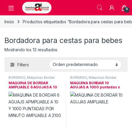
Skip to navigation
Skip to content
Open
0
Inicio
Productos etiquetados “Bordadora para cestas para be
Bordadora para cestas para bebes
Mostrando los 12 resultados
Filters
BORDADO
,
Máquinas Bordar
BORDADO
,
Máquinas Bordar
MAQUINA DE BORDAR
MÁQUINA BORDAR 10
AMPLIABLE 6 AGUJAS A 10
AGUJAS A 1000 puntadas x
AGUJAS
min