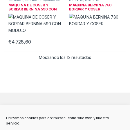
coser
,
Máquinas de coser
DESCATALOGADOS
,
BERNINA
MAQUINA DE COSER Y
MÁQUINA BERNINA 780
BERNINA
Máquinas de coser
BORDAR BERNINA 590 CON
BORDAR Y COSER
MODULO
€
4.728,60
Este producto tiene múltiples variantes. Las opciones se pueden
Mostrando los 12 resultados
Utilizamos cookies para optimizar nuestro sitio web y nuestro
servicio.