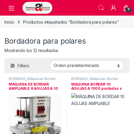
Skip to navigation
Skip to content
Open
0
Inicio
Productos etiquetados “Bordadora para polares”
Bordadora para polares
Mostrando los 12 resultados
Filters
BORDADO
,
Máquinas Bordar
BORDADO
,
Máquinas Bordar
MAQUINA DE BORDAR
MÁQUINA BORDAR 10
AMPLIABLE 6 AGUJAS A 10
AGUJAS A 1000 puntadas x
AGUJAS
min