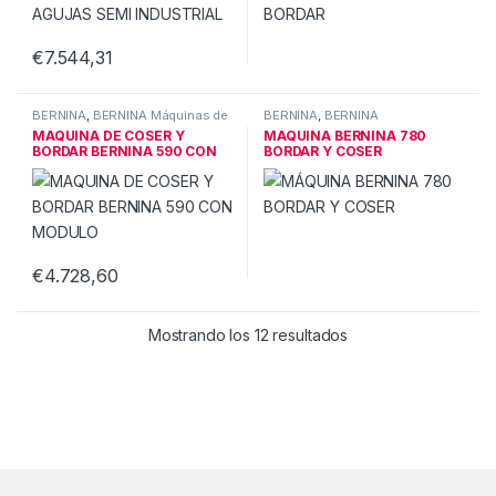
€
7.544,31
BERNINA
,
BERNINA Máquinas de
BERNINA
,
BERNINA
coser
,
Máquinas de coser
DESCATALOGADOS
,
BERNINA
MAQUINA DE COSER Y
MÁQUINA BERNINA 780
BERNINA
Máquinas de coser
BORDAR BERNINA 590 CON
BORDAR Y COSER
MODULO
€
4.728,60
Este producto tiene múltiples variantes. Las opciones se pueden
Mostrando los 12 resultados