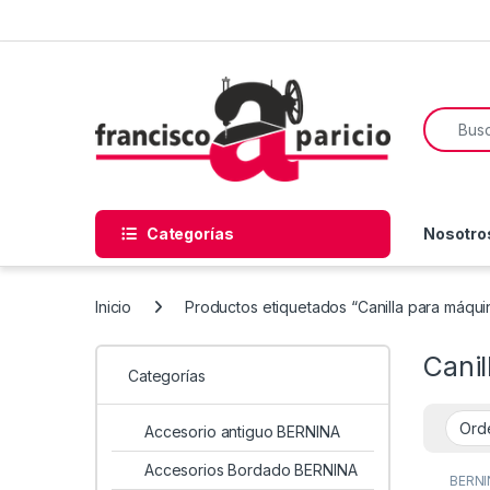
Skip to navigation
Skip to content
Search f
Categorías
Nosotro
Inicio
Productos etiquetados “Canilla para máqui
Canil
Categorías
Accesorio antiguo BERNINA
Accesorios Bordado BERNINA
BERNI