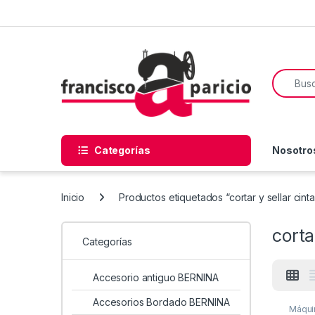
Skip to navigation
Skip to content
Search f
Categorías
Nosotro
Inicio
Productos etiquetados “cortar y sellar cinta
corta
Categorías
Accesorio antiguo BERNINA
Accesorios Bordado BERNINA
Máquin