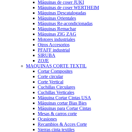
Máquinas de coser JUKI
Máquinas de coser WERTHEIM
Máquinas Descatalogadas
Máquinas Orientales
Máquinas Re-acondicionadas
Máquinas Remachar
Máquinas ZIG ZAG
Motores industriales
Otros Accesorios
PFAFF industrial
SIRUBA
ZOJE
MAQUINAS CORTE TEXTIL
Cortar Composites
Corte circular
Corte Vertical
Cuchillas Circulares
Cuchillas Verticales
Máquina Cortar Cintas USA
Máquinas cortar Bias Bies
Máquinas para Cortar Cintas
Mesas & carros corte
Ocasiones
Recambios & Acces Corte
Sierras cinta textiles