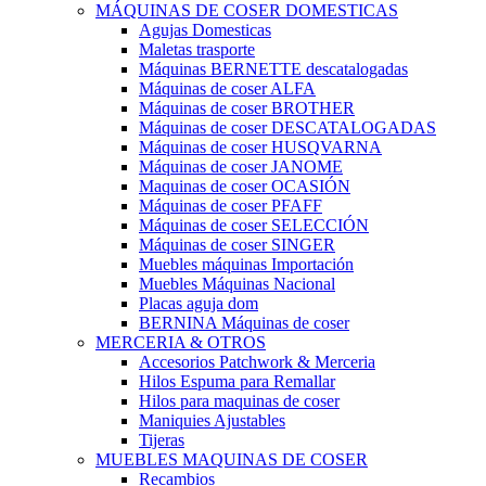
MÁQUINAS DE COSER DOMESTICAS
Agujas Domesticas
Maletas trasporte
Máquinas BERNETTE descatalogadas
Máquinas de coser ALFA
Máquinas de coser BROTHER
Máquinas de coser DESCATALOGADAS
Máquinas de coser HUSQVARNA
Máquinas de coser JANOME
Maquinas de coser OCASIÓN
Máquinas de coser PFAFF
Máquinas de coser SELECCIÓN
Máquinas de coser SINGER
Muebles máquinas Importación
Muebles Máquinas Nacional
Placas aguja dom
BERNINA Máquinas de coser
MERCERIA & OTROS
Accesorios Patchwork & Merceria
Hilos Espuma para Remallar
Hilos para maquinas de coser
Maniquies Ajustables
Tijeras
MUEBLES MAQUINAS DE COSER
Recambios