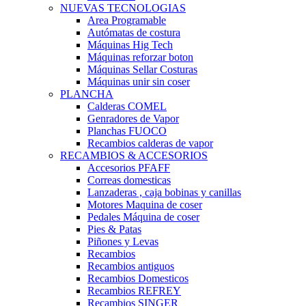
NUEVAS TECNOLOGIAS
Area Programable
Autómatas de costura
Máquinas Hig Tech
Máquinas reforzar boton
Máquinas Sellar Costuras
Máquinas unir sin coser
PLANCHA
Calderas COMEL
Genradores de Vapor
Planchas FUOCO
Recambios calderas de vapor
RECAMBIOS & ACCESORIOS
Accesorios PFAFF
Correas domesticas
Lanzaderas , caja bobinas y canillas
Motores Maquina de coser
Pedales Máquina de coser
Pies & Patas
Piñones y Levas
Recambios
Recambios antiguos
Recambios Domesticos
Recambios REFREY
Recambios SINGER