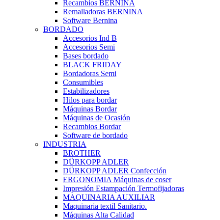
Recambios BERNINA
Remalladoras BERNINA
Software Bernina
BORDADO
Accesorios Ind B
Accesorios Semi
Bases bordado
BLACK FRIDAY
Bordadoras Semi
Consumibles
Estabilizadores
Hilos para bordar
Máquinas Bordar
Máquinas de Ocasión
Recambios Bordar
Software de bordado
INDUSTRIA
BROTHER
DÜRKOPP ADLER
DÜRKOPP ADLER Confección
ERGONOMIA Máquinas de coser
Impresión Estampación Termofijadoras
MAQUINARIA AUXILIAR
Maquinaria textil Sanitario.
Máquinas Alta Calidad