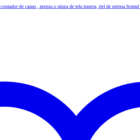
 contador de capas , prensa o pinza de tela trasera, riel de prensa frontal