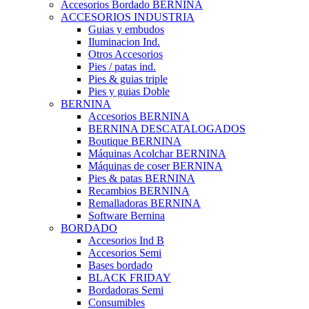
Accesorios Bordado BERNINA
ACCESORIOS INDUSTRIA
Guias y embudos
Iluminacion Ind.
Otros Accesorios
Pies / patas ind.
Pies & guias triple
Pies y guias Doble
BERNINA
Accesorios BERNINA
BERNINA DESCATALOGADOS
Boutique BERNINA
Máquinas Acolchar BERNINA
Máquinas de coser BERNINA
Pies & patas BERNINA
Recambios BERNINA
Remalladoras BERNINA
Software Bernina
BORDADO
Accesorios Ind B
Accesorios Semi
Bases bordado
BLACK FRIDAY
Bordadoras Semi
Consumibles