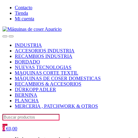
Skip
Skip
Contacto
to
to
Tienda
navigation
content
Mi cuenta
Open
Close
INDUSTRIA
ACCESORIOS INDUSTRIA
RECAMBIOS INDUSTRIA
BORDADO
NUEVAS TECNOLOGIAS
MAQUINAS CORTE TEXTIL
MÁQUINAS DE COSER DOMESTICAS
RECAMBIOS & ACCESORIOS
DÜRKOPP ADLER
BERNINA
PLANCHA
MERCERIA , PATCHWORK & OTROS
Search
for:
0
€
0,00