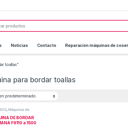
or:
s
Noticias
Contacto
Reparación máquinas de coser 
r toallas”
na para bordar toallas
ADO
,
Máquinas de
ón
INA DE BORDAR
ANA F9110 a 1500
 OCASION