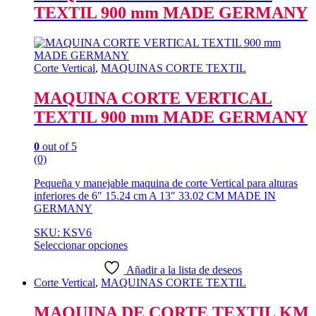
TEXTIL 900 mm MADE GERMANY
Corte Vertical
,
MAQUINAS CORTE TEXTIL
MAQUINA CORTE VERTICAL
TEXTIL 900 mm MADE GERMANY
0
out of 5
(0)
Pequeña y manejable maquina de corte Vertical para alturas
inferiores de 6″ 15.24 cm A 13″ 33.02 CM MADE IN
GERMANY
SKU: KSV6
Seleccionar opciones
Este
producto
Añadir a la lista de deseos
tiene
Corte Vertical
,
MAQUINAS CORTE TEXTIL
múltiples
variantes.
MAQUINA DE CORTE TEXTIL KM