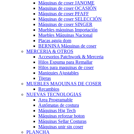
Máquinas de coser JANOME
Maquinas de coser OCASIÓN
Máquinas de coser PFAFF
Máquinas de coser SELECCIÓN
Máquinas de coser SINGER
Muebles máquinas Importación
Muebles Máquinas Nacional
Placas aguja dom
BERNINA Máquinas de coser
MERCERIA & OTROS
Accesorios Patchwork & Merceria
Hilos Espuma para Remallar
Hilos para maquinas de coser
Maniquies Ajustables
Tijeras
MUEBLES MAQUINAS DE COSER
Recambios
NUEVAS TECNOLOGIAS
Area Programable
Autómatas de costura
Máquinas Hig Tech
Máquinas reforzar boton
Máquinas Sellar Costuras
Máquinas unir sin coser
PLANCHA