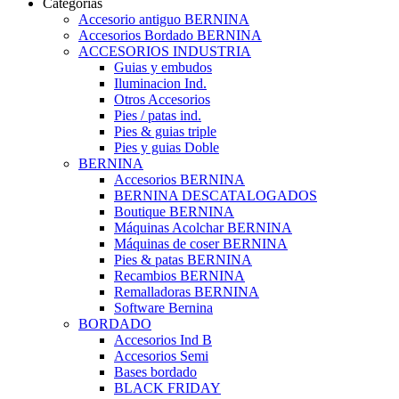
Categorías
Las
Accesorio antiguo BERNINA
opciones
Accesorios Bordado BERNINA
se
ACCESORIOS INDUSTRIA
pueden
Guias y embudos
elegir
Iluminacion Ind.
en
Otros Accesorios
la
Pies / patas ind.
página
Pies & guias triple
de
Pies y guias Doble
producto
BERNINA
Accesorios BERNINA
BERNINA DESCATALOGADOS
Boutique BERNINA
Máquinas Acolchar BERNINA
Máquinas de coser BERNINA
Pies & patas BERNINA
Recambios BERNINA
Remalladoras BERNINA
Software Bernina
BORDADO
Accesorios Ind B
Accesorios Semi
Bases bordado
BLACK FRIDAY