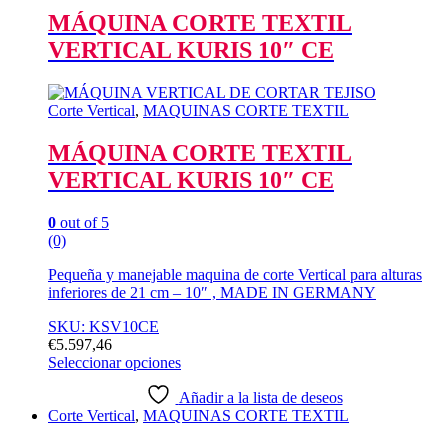
variantes.
MÁQUINA CORTE TEXTIL
Las
VERTICAL KURIS 10″ CE
opciones
se
pueden
elegir
Corte Vertical
,
MAQUINAS CORTE TEXTIL
en
la
MÁQUINA CORTE TEXTIL
página
VERTICAL KURIS 10″ CE
de
producto
0
out of 5
(0)
Pequeña y manejable maquina de corte Vertical para alturas
inferiores de 21 cm – 10″ , MADE IN GERMANY
SKU: KSV10CE
€
5.597,46
Seleccionar opciones
Este
producto
Añadir a la lista de deseos
tiene
Corte Vertical
,
MAQUINAS CORTE TEXTIL
múltiples