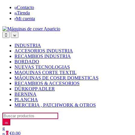
Skip
Skip
Contacto
to
to
Tienda
navigation
content
Mi cuenta
Open
Close
INDUSTRIA
ACCESORIOS INDUSTRIA
RECAMBIOS INDUSTRIA
BORDADO
NUEVAS TECNOLOGIAS
MAQUINAS CORTE TEXTIL
MÁQUINAS DE COSER DOMESTICAS
RECAMBIOS & ACCESORIOS
DÜRKOPP ADLER
BERNINA
PLANCHA
MERCERIA , PATCHWORK & OTROS
Search
for:
0
€
0,00