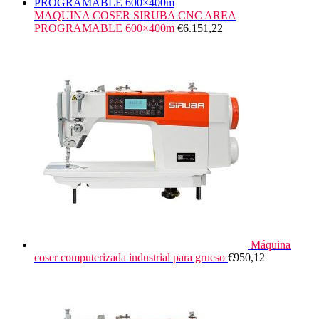
MAQUINA COSER SIRUBA CNC AREA
PROGRAMABLE 600×400m
€
6.151,22
Máquina
coser computerizada industrial para grueso
€
950,12