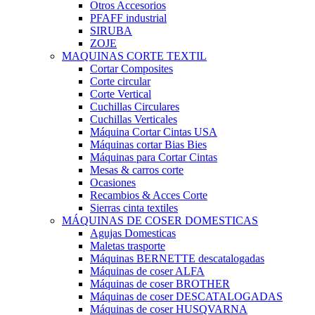
Otros Accesorios
PFAFF industrial
SIRUBA
ZOJE
MAQUINAS CORTE TEXTIL
Cortar Composites
Corte circular
Corte Vertical
Cuchillas Circulares
Cuchillas Verticales
Máquina Cortar Cintas USA
Máquinas cortar Bias Bies
Máquinas para Cortar Cintas
Mesas & carros corte
Ocasiones
Recambios & Acces Corte
Sierras cinta textiles
MÁQUINAS DE COSER DOMESTICAS
Agujas Domesticas
Maletas trasporte
Máquinas BERNETTE descatalogadas
Máquinas de coser ALFA
Máquinas de coser BROTHER
Máquinas de coser DESCATALOGADAS
Máquinas de coser HUSQVARNA