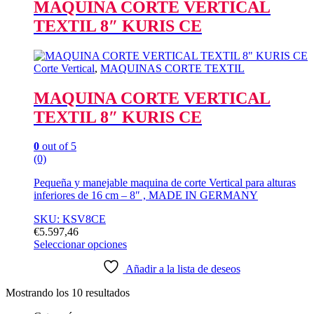
variantes.
MAQUINA CORTE VERTICAL
Las
TEXTIL 8″ KURIS CE
opciones
se
pueden
elegir
Corte Vertical
,
MAQUINAS CORTE TEXTIL
en
la
MAQUINA CORTE VERTICAL
página
TEXTIL 8″ KURIS CE
de
producto
0
out of 5
(0)
Pequeña y manejable maquina de corte Vertical para alturas
inferiores de 16 cm – 8″ , MADE IN GERMANY
SKU: KSV8CE
€
5.597,46
Seleccionar opciones
Este
producto
Añadir a la lista de deseos
tiene
Mostrando los 10 resultados
múltiples
variantes.