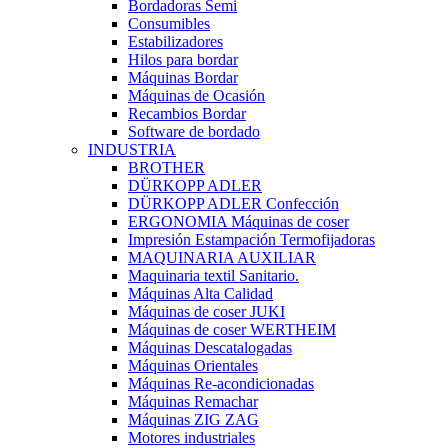
Bordadoras Semi
Consumibles
Estabilizadores
Hilos para bordar
Máquinas Bordar
Máquinas de Ocasión
Recambios Bordar
Software de bordado
INDUSTRIA
BROTHER
DÜRKOPP ADLER
DÜRKOPP ADLER Confección
ERGONOMIA Máquinas de coser
Impresión Estampación Termofijadoras
MAQUINARIA AUXILIAR
Maquinaria textil Sanitario.
Máquinas Alta Calidad
Máquinas de coser JUKI
Máquinas de coser WERTHEIM
Máquinas Descatalogadas
Máquinas Orientales
Máquinas Re-acondicionadas
Máquinas Remachar
Máquinas ZIG ZAG
Motores industriales