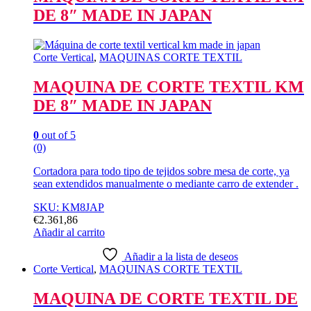
Las
DE 8″ MADE IN JAPAN
opciones
se
pueden
elegir
Corte Vertical
,
MAQUINAS CORTE TEXTIL
en
la
MAQUINA DE CORTE TEXTIL KM
página
DE 8″ MADE IN JAPAN
de
producto
0
out of 5
(0)
Cortadora para todo tipo de tejidos sobre mesa de corte, ya
sean extendidos manualmente o mediante carro de extender .
SKU: KM8JAP
€
2.361,86
Añadir al carrito
Añadir a la lista de deseos
Corte Vertical
,
MAQUINAS CORTE TEXTIL
MAQUINA DE CORTE TEXTIL DE