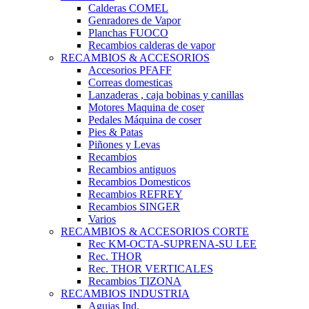
Calderas COMEL
Genradores de Vapor
Planchas FUOCO
Recambios calderas de vapor
RECAMBIOS & ACCESORIOS
Accesorios PFAFF
Correas domesticas
Lanzaderas , caja bobinas y canillas
Motores Maquina de coser
Pedales Máquina de coser
Pies & Patas
Piñones y Levas
Recambios
Recambios antiguos
Recambios Domesticos
Recambios REFREY
Recambios SINGER
Varios
RECAMBIOS & ACCESORIOS CORTE
Rec KM-OCTA-SUPRENA-SU LEE
Rec. THOR
Rec. THOR VERTICALES
Recambios TIZONA
RECAMBIOS INDUSTRIA
Agujas Ind.