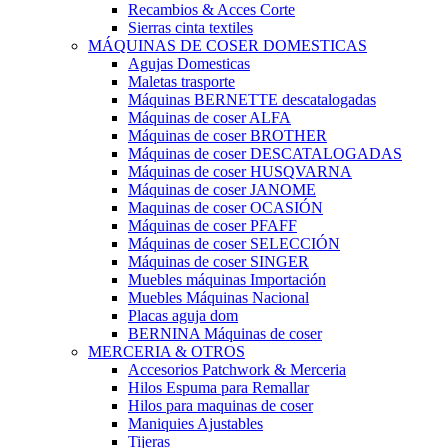
Recambios & Acces Corte
Sierras cinta textiles
MÁQUINAS DE COSER DOMESTICAS
Agujas Domesticas
Maletas trasporte
Máquinas BERNETTE descatalogadas
Máquinas de coser ALFA
Máquinas de coser BROTHER
Máquinas de coser DESCATALOGADAS
Máquinas de coser HUSQVARNA
Máquinas de coser JANOME
Maquinas de coser OCASIÓN
Máquinas de coser PFAFF
Máquinas de coser SELECCIÓN
Máquinas de coser SINGER
Muebles máquinas Importación
Muebles Máquinas Nacional
Placas aguja dom
BERNINA Máquinas de coser
MERCERIA & OTROS
Accesorios Patchwork & Merceria
Hilos Espuma para Remallar
Hilos para maquinas de coser
Maniquies Ajustables
Tijeras