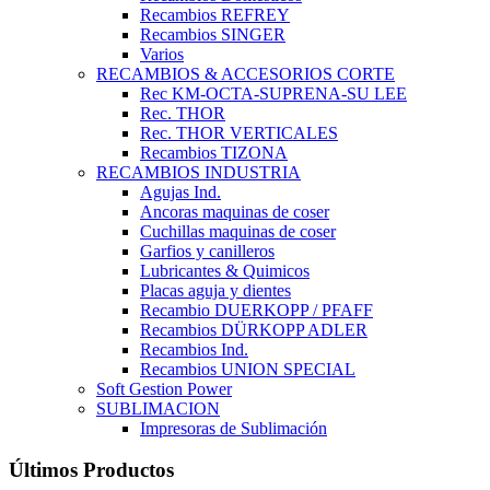
Recambios REFREY
Recambios SINGER
Varios
RECAMBIOS & ACCESORIOS CORTE
Rec KM-OCTA-SUPRENA-SU LEE
Rec. THOR
Rec. THOR VERTICALES
Recambios TIZONA
RECAMBIOS INDUSTRIA
Agujas Ind.
Ancoras maquinas de coser
Cuchillas maquinas de coser
Garfios y canilleros
Lubricantes & Quimicos
Placas aguja y dientes
Recambio DUERKOPP / PFAFF
Recambios DÜRKOPP ADLER
Recambios Ind.
Recambios UNION SPECIAL
Soft Gestion Power
SUBLIMACION
Impresoras de Sublimación
Últimos Productos