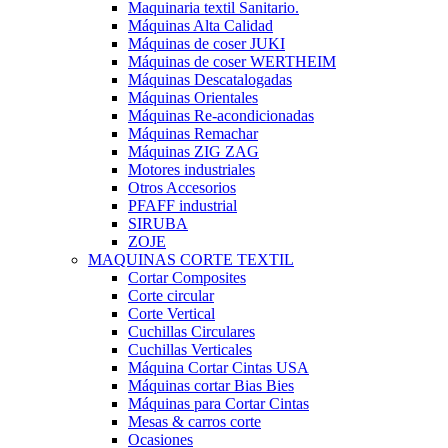
Maquinaria textil Sanitario.
Máquinas Alta Calidad
Máquinas de coser JUKI
Máquinas de coser WERTHEIM
Máquinas Descatalogadas
Máquinas Orientales
Máquinas Re-acondicionadas
Máquinas Remachar
Máquinas ZIG ZAG
Motores industriales
Otros Accesorios
PFAFF industrial
SIRUBA
ZOJE
MAQUINAS CORTE TEXTIL
Cortar Composites
Corte circular
Corte Vertical
Cuchillas Circulares
Cuchillas Verticales
Máquina Cortar Cintas USA
Máquinas cortar Bias Bies
Máquinas para Cortar Cintas
Mesas & carros corte
Ocasiones