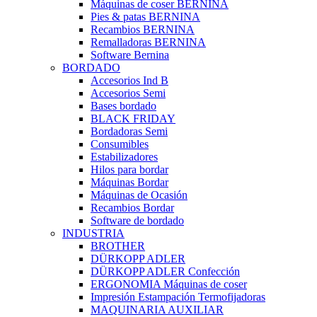
Máquinas de coser BERNINA
Pies & patas BERNINA
Recambios BERNINA
Remalladoras BERNINA
Software Bernina
BORDADO
Accesorios Ind B
Accesorios Semi
Bases bordado
BLACK FRIDAY
Bordadoras Semi
Consumibles
Estabilizadores
Hilos para bordar
Máquinas Bordar
Máquinas de Ocasión
Recambios Bordar
Software de bordado
INDUSTRIA
BROTHER
DÜRKOPP ADLER
DÜRKOPP ADLER Confección
ERGONOMIA Máquinas de coser
Impresión Estampación Termofijadoras
MAQUINARIA AUXILIAR