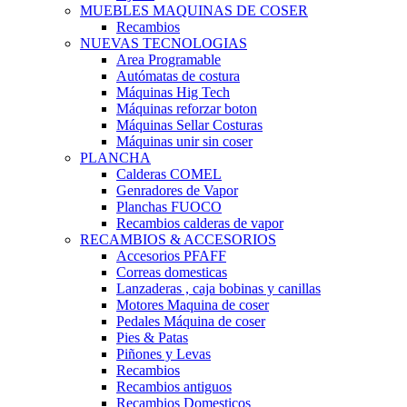
MUEBLES MAQUINAS DE COSER
Recambios
NUEVAS TECNOLOGIAS
Area Programable
Autómatas de costura
Máquinas Hig Tech
Máquinas reforzar boton
Máquinas Sellar Costuras
Máquinas unir sin coser
PLANCHA
Calderas COMEL
Genradores de Vapor
Planchas FUOCO
Recambios calderas de vapor
RECAMBIOS & ACCESORIOS
Accesorios PFAFF
Correas domesticas
Lanzaderas , caja bobinas y canillas
Motores Maquina de coser
Pedales Máquina de coser
Pies & Patas
Piñones y Levas
Recambios
Recambios antiguos
Recambios Domesticos