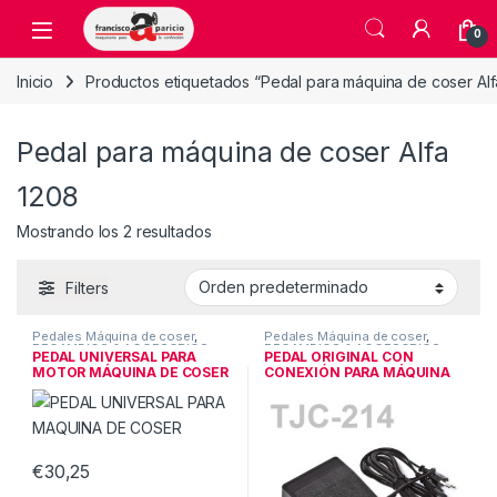
Skip to navigation
Skip to content
Open
0
Inicio
Productos etiquetados “Pedal para máquina de coser Alf
Pedal para máquina de coser Alfa
1208
Mostrando los 2 resultados
Filters
Pedales Máquina de coser
,
Pedales Máquina de coser
,
RECAMBIOS & ACCESORIOS
RECAMBIOS & ACCESORIOS
PEDAL UNIVERSAL PARA
PEDAL ORIGINAL CON
MOTOR MÁQUINA DE COSER
CONEXIÓN PARA MÁQUINA
DE COSER
€
30,25