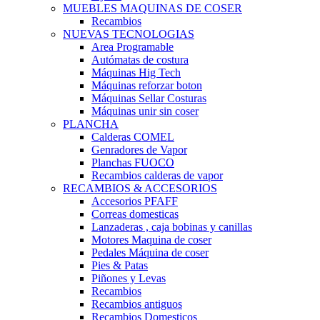
MUEBLES MAQUINAS DE COSER
Recambios
NUEVAS TECNOLOGIAS
Area Programable
Autómatas de costura
Máquinas Hig Tech
Máquinas reforzar boton
Máquinas Sellar Costuras
Máquinas unir sin coser
PLANCHA
Calderas COMEL
Genradores de Vapor
Planchas FUOCO
Recambios calderas de vapor
RECAMBIOS & ACCESORIOS
Accesorios PFAFF
Correas domesticas
Lanzaderas , caja bobinas y canillas
Motores Maquina de coser
Pedales Máquina de coser
Pies & Patas
Piñones y Levas
Recambios
Recambios antiguos
Recambios Domesticos