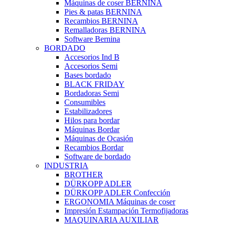
Máquinas de coser BERNINA
Pies & patas BERNINA
Recambios BERNINA
Remalladoras BERNINA
Software Bernina
BORDADO
Accesorios Ind B
Accesorios Semi
Bases bordado
BLACK FRIDAY
Bordadoras Semi
Consumibles
Estabilizadores
Hilos para bordar
Máquinas Bordar
Máquinas de Ocasión
Recambios Bordar
Software de bordado
INDUSTRIA
BROTHER
DÜRKOPP ADLER
DÜRKOPP ADLER Confección
ERGONOMIA Máquinas de coser
Impresión Estampación Termofijadoras
MAQUINARIA AUXILIAR