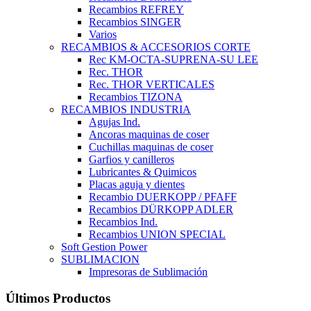
Recambios REFREY
Recambios SINGER
Varios
RECAMBIOS & ACCESORIOS CORTE
Rec KM-OCTA-SUPRENA-SU LEE
Rec. THOR
Rec. THOR VERTICALES
Recambios TIZONA
RECAMBIOS INDUSTRIA
Agujas Ind.
Ancoras maquinas de coser
Cuchillas maquinas de coser
Garfios y canilleros
Lubricantes & Quimicos
Placas aguja y dientes
Recambio DUERKOPP / PFAFF
Recambios DÜRKOPP ADLER
Recambios Ind.
Recambios UNION SPECIAL
Soft Gestion Power
SUBLIMACION
Impresoras de Sublimación
Últimos Productos