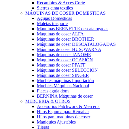
Recambios & Acces Corte
Sierras cinta textiles
MÁQUINAS DE COSER DOMESTICAS
Agujas Domesticas
Maletas trasporte
Máquinas BERNETTE descatalogadas
Máquinas de coser ALFA
Máquinas de coser BROTHER
Máquinas de coser DESCATALOGADAS
Máquinas de coser HUSQVARNA
Máquinas de coser JANOME
Maquinas de coser OCASIÓN
Máquinas de coser PFAFF
Máquinas de coser SELECCIÓN
Máquinas de coser SINGER
Muebles máquinas Importación
Muebles Máquinas Nacional
Placas aguja dom
BERNINA Máquinas de coser
MERCERIA & OTROS
Accesorios Patchwork & Merceria
Hilos Espuma para Remallar
Hilos para maquinas de coser
Maniquies Ajustables
Tijeras