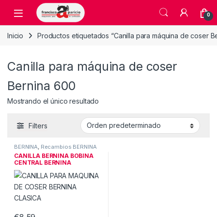
Skip to navigation
Skip to content
Open
0
Inicio
Productos etiquetados “Canilla para máquina de coser B
Canilla para máquina de coser
Bernina 600
Mostrando el único resultado
Filters
BERNINA
,
Recambios BERNINA
CANILLA BERNINA BOBINA
CENTRAL BERNINA
€
8,59