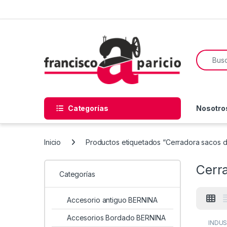
Skip to navigation
Skip to content
Search f
Categorías
Nosotro
Inicio
Productos etiquetados “Cerradora sacos d
Cerra
Categorías
Accesorio antiguo BERNINA
Accesorios Bordado BERNINA
INDUS