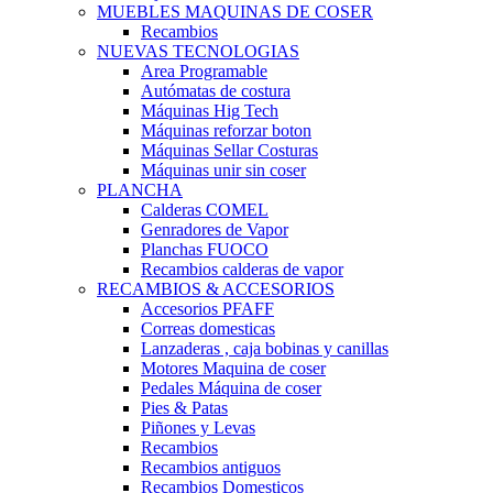
MUEBLES MAQUINAS DE COSER
Recambios
NUEVAS TECNOLOGIAS
Area Programable
Autómatas de costura
Máquinas Hig Tech
Máquinas reforzar boton
Máquinas Sellar Costuras
Máquinas unir sin coser
PLANCHA
Calderas COMEL
Genradores de Vapor
Planchas FUOCO
Recambios calderas de vapor
RECAMBIOS & ACCESORIOS
Accesorios PFAFF
Correas domesticas
Lanzaderas , caja bobinas y canillas
Motores Maquina de coser
Pedales Máquina de coser
Pies & Patas
Piñones y Levas
Recambios
Recambios antiguos
Recambios Domesticos