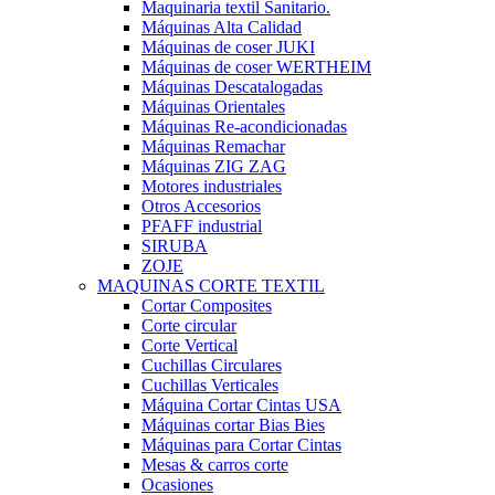
Maquinaria textil Sanitario.
Máquinas Alta Calidad
Máquinas de coser JUKI
Máquinas de coser WERTHEIM
Máquinas Descatalogadas
Máquinas Orientales
Máquinas Re-acondicionadas
Máquinas Remachar
Máquinas ZIG ZAG
Motores industriales
Otros Accesorios
PFAFF industrial
SIRUBA
ZOJE
MAQUINAS CORTE TEXTIL
Cortar Composites
Corte circular
Corte Vertical
Cuchillas Circulares
Cuchillas Verticales
Máquina Cortar Cintas USA
Máquinas cortar Bias Bies
Máquinas para Cortar Cintas
Mesas & carros corte
Ocasiones