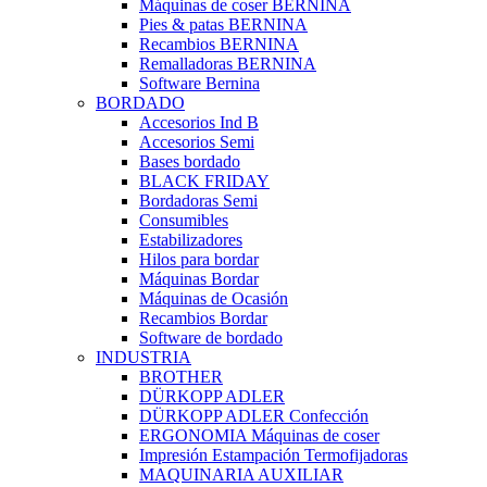
Máquinas de coser BERNINA
Pies & patas BERNINA
Recambios BERNINA
Remalladoras BERNINA
Software Bernina
BORDADO
Accesorios Ind B
Accesorios Semi
Bases bordado
BLACK FRIDAY
Bordadoras Semi
Consumibles
Estabilizadores
Hilos para bordar
Máquinas Bordar
Máquinas de Ocasión
Recambios Bordar
Software de bordado
INDUSTRIA
BROTHER
DÜRKOPP ADLER
DÜRKOPP ADLER Confección
ERGONOMIA Máquinas de coser
Impresión Estampación Termofijadoras
MAQUINARIA AUXILIAR