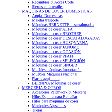
Recambios & Acces Corte
Sierras cinta textiles
MÁQUINAS DE COSER DOMESTICAS
Agujas Domesticas
Maletas trasporte
Máquinas BERNETTE descatalogadas
Máquinas de coser ALFA
Máquinas de coser BROTHER
Máquinas de coser DESCATALOGADAS
Máquinas de coser HUSQVARNA
Máquinas de coser JANOME
Maquinas de coser OCASIÓN
Máquinas de coser PFAFF
Máquinas de coser SELECCIÓN
Máquinas de coser SINGER
Muebles máquinas Importación
Muebles Máquinas Nacional
Placas aguja dom
BERNINA Máquinas de coser
MERCERIA & OTROS
Accesorios Patchwork & Merceria
Hilos Espuma para Remallar
Hilos para maquinas de coser
Maniquies Ajustables
Tijeras