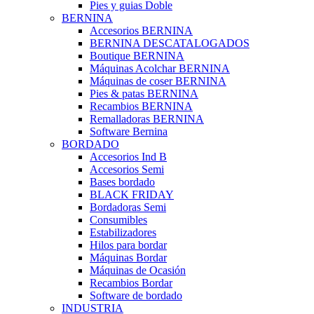
Pies y guias Doble
BERNINA
Accesorios BERNINA
BERNINA DESCATALOGADOS
Boutique BERNINA
Máquinas Acolchar BERNINA
Máquinas de coser BERNINA
Pies & patas BERNINA
Recambios BERNINA
Remalladoras BERNINA
Software Bernina
BORDADO
Accesorios Ind B
Accesorios Semi
Bases bordado
BLACK FRIDAY
Bordadoras Semi
Consumibles
Estabilizadores
Hilos para bordar
Máquinas Bordar
Máquinas de Ocasión
Recambios Bordar
Software de bordado
INDUSTRIA