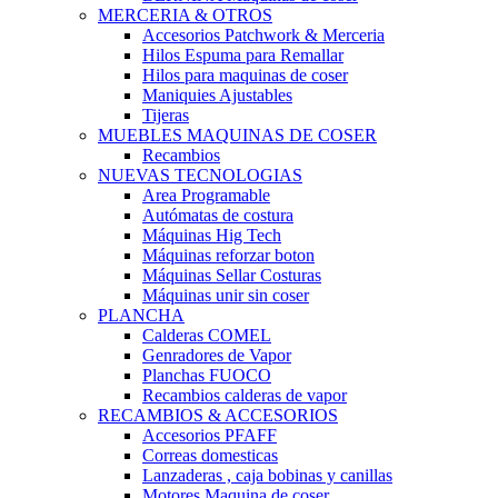
MERCERIA & OTROS
Accesorios Patchwork & Merceria
Hilos Espuma para Remallar
Hilos para maquinas de coser
Maniquies Ajustables
Tijeras
MUEBLES MAQUINAS DE COSER
Recambios
NUEVAS TECNOLOGIAS
Area Programable
Autómatas de costura
Máquinas Hig Tech
Máquinas reforzar boton
Máquinas Sellar Costuras
Máquinas unir sin coser
PLANCHA
Calderas COMEL
Genradores de Vapor
Planchas FUOCO
Recambios calderas de vapor
RECAMBIOS & ACCESORIOS
Accesorios PFAFF
Correas domesticas
Lanzaderas , caja bobinas y canillas
Motores Maquina de coser