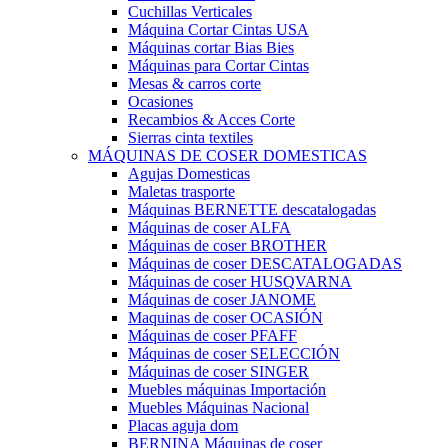
Cuchillas Verticales
Máquina Cortar Cintas USA
Máquinas cortar Bias Bies
Máquinas para Cortar Cintas
Mesas & carros corte
Ocasiones
Recambios & Acces Corte
Sierras cinta textiles
MÁQUINAS DE COSER DOMESTICAS
Agujas Domesticas
Maletas trasporte
Máquinas BERNETTE descatalogadas
Máquinas de coser ALFA
Máquinas de coser BROTHER
Máquinas de coser DESCATALOGADAS
Máquinas de coser HUSQVARNA
Máquinas de coser JANOME
Maquinas de coser OCASIÓN
Máquinas de coser PFAFF
Máquinas de coser SELECCIÓN
Máquinas de coser SINGER
Muebles máquinas Importación
Muebles Máquinas Nacional
Placas aguja dom
BERNINA Máquinas de coser