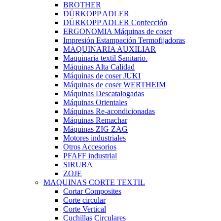
BROTHER
DÜRKOPP ADLER
DÜRKOPP ADLER Confección
ERGONOMIA Máquinas de coser
Impresión Estampación Termofijadoras
MAQUINARIA AUXILIAR
Maquinaria textil Sanitario.
Máquinas Alta Calidad
Máquinas de coser JUKI
Máquinas de coser WERTHEIM
Máquinas Descatalogadas
Máquinas Orientales
Máquinas Re-acondicionadas
Máquinas Remachar
Máquinas ZIG ZAG
Motores industriales
Otros Accesorios
PFAFF industrial
SIRUBA
ZOJE
MAQUINAS CORTE TEXTIL
Cortar Composites
Corte circular
Corte Vertical
Cuchillas Circulares