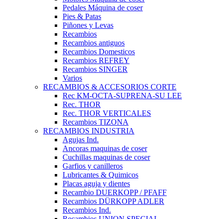
Pedales Máquina de coser
Pies & Patas
Piñones y Levas
Recambios
Recambios antiguos
Recambios Domesticos
Recambios REFREY
Recambios SINGER
Varios
RECAMBIOS & ACCESORIOS CORTE
Rec KM-OCTA-SUPRENA-SU LEE
Rec. THOR
Rec. THOR VERTICALES
Recambios TIZONA
RECAMBIOS INDUSTRIA
Agujas Ind.
Ancoras maquinas de coser
Cuchillas maquinas de coser
Garfios y canilleros
Lubricantes & Quimicos
Placas aguja y dientes
Recambio DUERKOPP / PFAFF
Recambios DÜRKOPP ADLER
Recambios Ind.
Recambios UNION SPECIAL