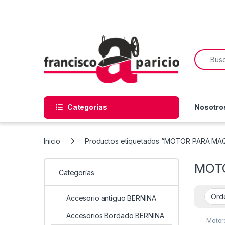
Skip to navigation
Skip to content
Search f
Categorías
Nosotro
Inicio
Productos etiquetados “MOTOR PARA MA
MOTO
Categorías
Accesorio antiguo BERNINA
Accesorios Bordado BERNINA
Motor