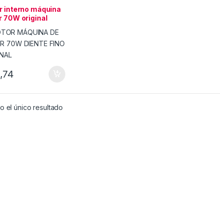
MBIOS & ACCESORIOS
r interno máquina
r 70W original
10
,74
 el único resultado