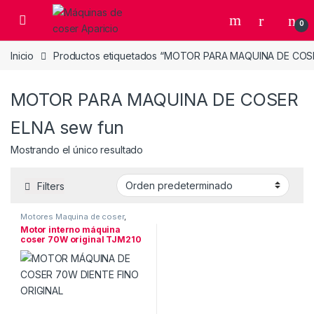
Skip to navigation
Skip to content
Open
0
Inicio
Productos etiquetados “MOTOR PARA MAQUINA DE COSE
MOTOR PARA MAQUINA DE COSER
ELNA sew fun
Mostrando el único resultado
Filters
Motores Maquina de coser
,
RECAMBIOS & ACCESORIOS
Motor interno máquina
coser 70W original TJM210