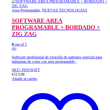
Area Programable
,
NUEVAS TECNOLOGIAS
SOFTWARE AREA
PROGRAMABLE + BORDADO +
ZIG ZAG
0
out of 5
(0)
Software profesional de creación de patrones especial para
máquinas de coser con area programable .
SKU: PDS/SOFT
€
513,08
Añadir al carrito