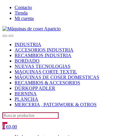
Skip
Skip
Contacto
to
to
Tienda
navigation
content
Mi cuenta
Open
Close
INDUSTRIA
ACCESORIOS INDUSTRIA
RECAMBIOS INDUSTRIA
BORDADO
NUEVAS TECNOLOGIAS
MAQUINAS CORTE TEXTIL
MÁQUINAS DE COSER DOMESTICAS
RECAMBIOS & ACCESORIOS
DÜRKOPP ADLER
BERNINA
PLANCHA
MERCERIA , PATCHWORK & OTROS
Search
for:
0
€
0,00