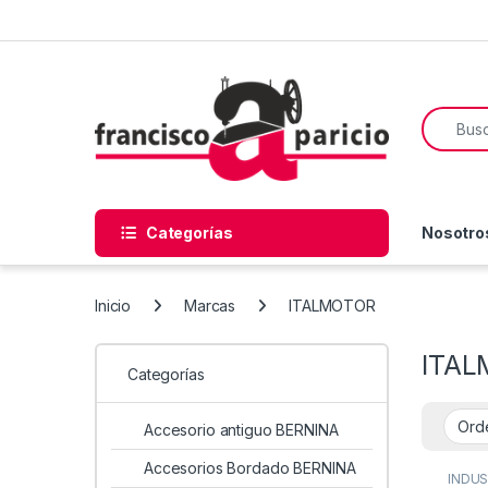
Skip to navigation
Skip to content
Search f
Categorías
Nosotro
Inicio
Marcas
ITALMOTOR
ITA
Categorías
Accesorio antiguo BERNINA
Accesorios Bordado BERNINA
INDUS