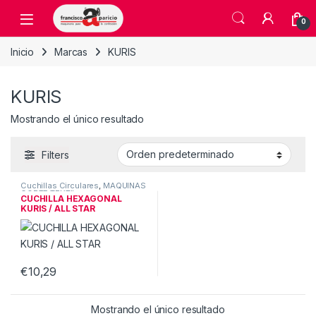
Skip to navigation
Skip to content
Open
0
Inicio
Marcas
KURIS
KURIS
Mostrando el único resultado
Filters
Cuchillas Circulares
,
MAQUINAS
CORTE TEXTIL
CUCHILLA HEXAGONAL
KURIS / ALL STAR
€
10,29
Mostrando el único resultado