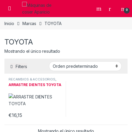
Skip to navigation
Skip to content
Open
0
Inicio
Marcas
TOYOTA
TOYOTA
Mostrando el único resultado
Filters
RECAMBIOS & ACCESORIOS
,
Recambios Domesticos
ARRASTRE DIENTES TOYOTA
€
16,15
Mostrando el único resultado